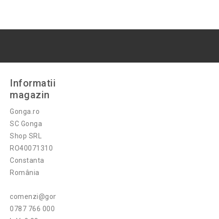
Informatii
magazin
Gonga.ro
SC Gonga
Shop SRL
RO40071310
Constanta
România
comenzi@gonga.ro
0787 766 000