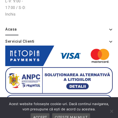
L-V: 9:00 -
17:00 / S-D:
Inchis
Acasa
Serviciul Clienti
Acest website folosește cookie-uri. Dacă continui navigarea,
vom presupune că ești de acord cu acestea.
ACCEPT
CITESTE MAI MULT