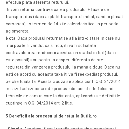
efectua plata aferenta returului.
Iti vom returna contravaloarea produsului + taxele de
transport dus (daca ai platit transportul initial, cand ai plasat
comanda), in termen de 14 zile calendaristice, in perioada
aglomerata.
Nota
: Daca produsul returnat se afla intr-o stare in care nu
mai poate fi vandut ca si nou, iti va fi solicitata
contravaloarea readucerii acestuia in stadiul initial (daca
este posibil) sau pentru a acoperi diferenta de pret
rezultata din vanzarea produsului la mana a doua. Daca nu
esti de acord cu aceasta taxa iti va fi reexpediat produsul,
pe cheltuiala ta. Acesta clauza se aplica conf. O.G. 34/2014,
in cazul achizitionarii de produse din acest site folosind
tehnicile de comunicare la distanta, aplicandu-se definitiile
cuprinse in O.G. 34/2014 art. 2 lit.e.
5 Beneficii ale procesului de retur la Butik.ro