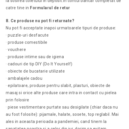
la sosirea coletului in deposit.in contul bancar completat de
catre tine in
Formularul de retur
8. Ce produse nu pot fi returnate?
Nu pot fi acceptate inapoi urmatoarele tipuri de produse:
·
puzzle-uri desfacute
·
produse comestibile
·
vouchere
·
produse intime sau de igiena
·
cadouri de tip DIY (Do It Yourself)
·
obiecte de bucatarie utilizate
·
ambalajele cadou
·
epilatoare, produse pentru slabit, plasturi, obiecte de
masaj si orice alte produse care intra in contact cu pielea
prin folosire
·
piese vestimentare purtate sau desigilate (chiar daca nu
au fost folosite): pijamale, halate, sosete, top reglabil. Mai
ales in aceasta perioada a pandemiei, cand tinem la
sanatatea noastra si a celor din jur, dorim sa evitam