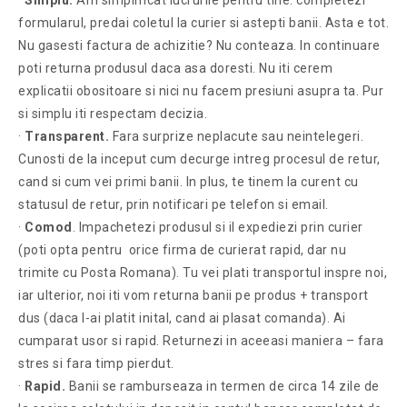
·
Simplu.
Am simplificat lucrurile pentru tine: completezi
formularul, predai coletul la curier si astepti banii. Asta e tot.
Nu gasesti factura de achizitie? Nu conteaza. In continuare
poti returna produsul daca asa doresti. Nu iti cerem
explicatii obositoare si nici nu facem presiuni asupra ta. Pur
si simplu iti respectam decizia.
·
Transparent.
Fara surprize neplacute sau neintelegeri.
Cunosti de la inceput cum decurge intreg procesul de retur,
cand si cum vei primi banii. In plus, te tinem la curent cu
statusul de retur, prin notificari pe telefon si email.
·
Comod
. Impachetezi produsul si il expediezi prin curier
(poti opta pentru orice firma de curierat rapid, dar nu
trimite cu Posta Romana). Tu vei plati transportul inspre noi,
iar ulterior, noi iti vom returna banii pe produs + transport
dus (daca l-ai platit inital, cand ai plasat comanda). Ai
cumparat usor si rapid. Returnezi in aceeasi maniera – fara
stres si fara timp pierdut.
·
Rapid.
Banii se ramburseaza in termen de circa 14 zile de