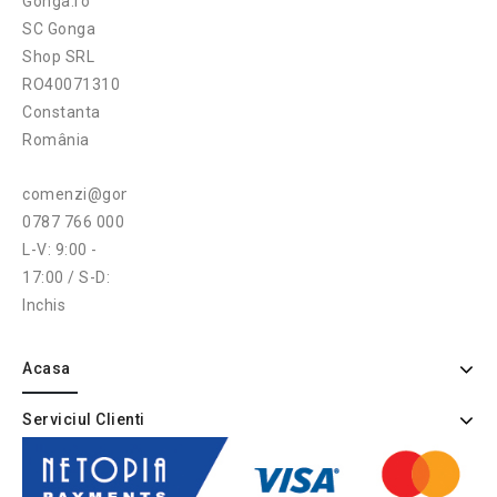
Gonga.ro
SC Gonga
Shop SRL
RO40071310
Constanta
România
comenzi@gonga.ro
0787 766 000
L-V: 9:00 -
17:00 / S-D:
Inchis
Acasa
Serviciul Clienti