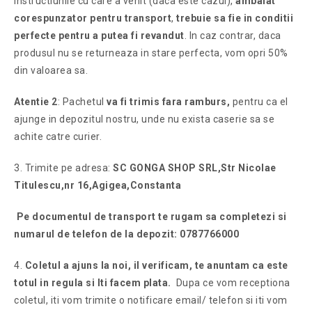
instructiunile cu care a venit (daca este cazul),
ambalat
corespunzator pentru transport
,
trebuie sa fie in conditii
perfecte pentru a putea fi revandut
. In caz contrar, daca
produsul nu se returneaza in stare perfecta, vom opri 50%
din valoarea sa.
Atentie 2
: Pachetul
va fi trimis fara ramburs,
pentru ca el
ajunge in depozitul nostru, unde nu exista caserie sa se
achite catre curier.
3. Trimite pe adresa:
SC GONGA SHOP SRL,Str Nicolae
Titulescu,nr 16,Agigea,Constanta
Pe documentul de transport te rugam sa completezi si
numarul de telefon de la depozit: 0787766000
4.
Coletul a ajuns la noi, il verificam, te anuntam ca este
totul in regula si Iti facem plata
.
Dupa ce vom receptiona
coletul, iti vom trimite o notificare email/ telefon si iti vom