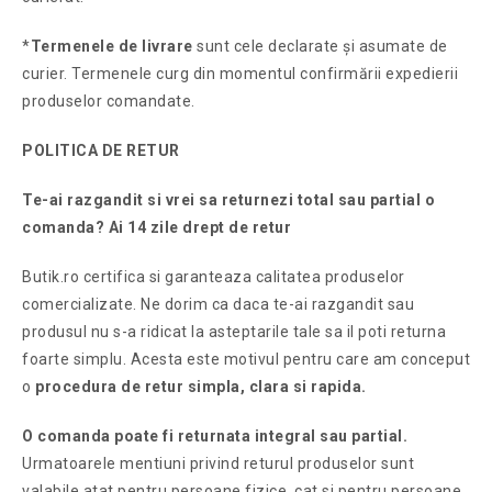
*
Termenele de livrare
sunt cele declarate și asumate de
curier. Termenele curg din momentul confirmării expedierii
produselor comandate.
POLITICA DE RETUR
Te-ai razgandit si vrei sa returnezi total sau partial o
comanda? Ai 14 zile drept de retur
Butik.ro certifica si garanteaza calitatea produselor
comercializate. Ne dorim ca daca te-ai razgandit sau
produsul nu s-a ridicat la asteptarile tale sa il poti returna
foarte simplu. Acesta este motivul pentru care am conceput
o
procedura de retur simpla, clara si rapida.
O comanda poate fi returnata integral sau partial.
Urmatoarele mentiuni privind returul produselor sunt
valabile atat pentru persoane fizice, cat si pentru persoane