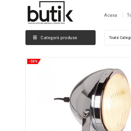
Acasa
T
Categorii produse
Toate Catego
-50%