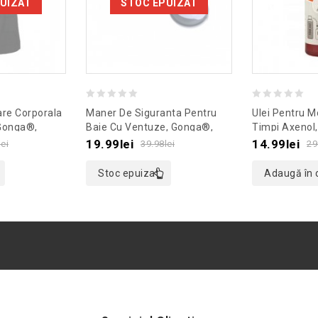
UIZAT
STOC EPUIZAT
0
0
re Corporala
Maner De Siguranta Pentru
Ulei Pentru M
out
out
 Gonga®,
Baie Cu Ventuze, Gonga®,
Timpi Axenol,
egru, Marime
Culoaremodel Verde
Culoaremode
of
of
19.99
lei
14.99
lei
lei
39.98
lei
29
5
5
Stoc epuizat
Adaugă în 