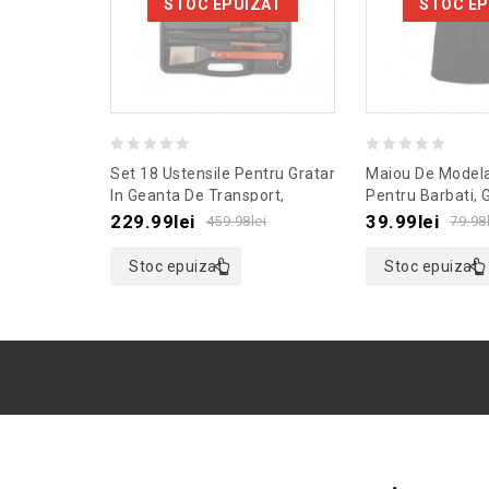
STOC EPUIZAT
STOC EP
0
0
Set 18 Ustensile Pentru Gratar
Maiou De Modela
out
out
In Geanta De Transport,
Pentru Barbati,
Gonga®, Culoaremodel Maro
Culoaremodel N
of
of
229.99
lei
39.99
lei
459.98
lei
79.98
XXL
5
5
Stoc epuizat
Stoc epuizat