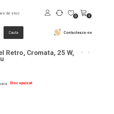
are de stoc
0
0
Contacteaza-ne
l Retro, Cromata, 25 W,
Surubelnita multifunctionala 8 in 1, 10 x 16
iu
Desfacator pentru sticle model cheie, 16 cm,
cm, culoaremodel Gri
culoaremodel Gri
Stoc epuizat
para