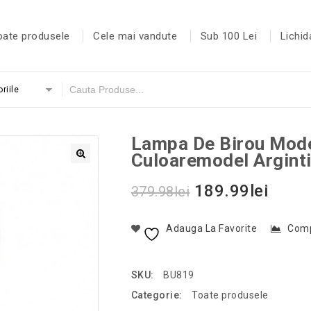
oate produsele
Cele mai vandute
Sub 100 Lei
Lichid
riile
Lampa De Birou Mode
Culoaremodel Argint
189.99
lei
379.98
lei
Adauga La Favorite
Com
SKU:
BU819
Categorie:
Toate produsele