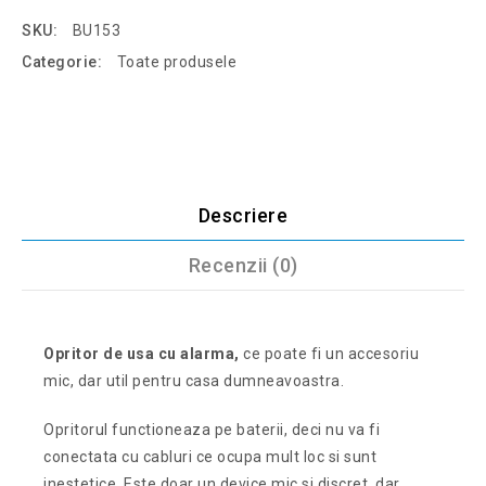
SKU:
BU153
Categorie:
Toate produsele
Descriere
Recenzii (0)
Opritor de usa cu alarma,
ce poate fi un accesoriu
mic, dar util pentru casa dumneavoastra.
Opritorul functioneaza pe baterii, deci nu va fi
conectata cu cabluri ce ocupa mult loc si sunt
inestetice. Este doar un device mic si discret, dar