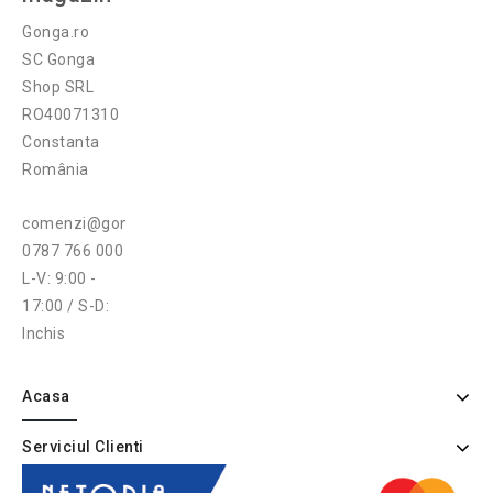
Gonga.ro
SC Gonga
Shop SRL
RO40071310
Constanta
România
comenzi@gonga.ro
0787 766 000
L-V: 9:00 -
17:00 / S-D:
Inchis
Acasa
Serviciul Clienti