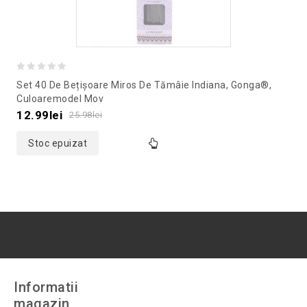
0
Set 40 De Bețișoare Miros De Tămâie Indiana, Gonga®,
out
Culoaremodel Mov
of
12.99
lei
25.98
lei
5
Stoc epuizat
Informatii
magazin