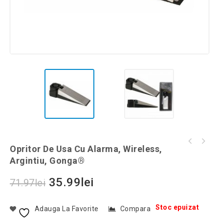
Lampa LED in cupola cu suport metalic, model
Opritor De Usa Cu Alarma, Wireless,
Spatula gratar cu desfacator de capace,
retro, culoaremodel Negru
Argintiu, Gonga®
Gonga®, culoaremodel Rosu
35.99
lei
71.97
lei
Stoc epuizat
Adauga La Favorite
Compara