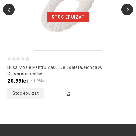
STOC EPUIZAT
0
Husa Moale Pentru Vasul De Toaleta, Gonga®,
out
Culoaremodel Bej
of
20.99
lei
41.98
lei
5
Stoc epuizat