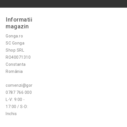
Informatii
magazin
Gonga.ro
SC Gonga
Shop SRL
RO40071310
Constanta
România
comenzi@gonga.ro
0787 766 000
L-V: 9:00 -
17:00 / S-D:
Inchis