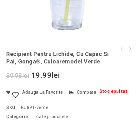
Felinar Retro cu fitil, 23 cm, Gonga®,
Recipient Pentru Lichide, Cu Capac Si
Recipient pentru lichide, cu capac si pai,
culoaremodel Rosu
Pai, Gonga®, Culoaremodel Verde
Gonga®, culoaremodel Roz
19.99
lei
39.98
lei
Stoc epuizat
Adauga La Favorite
Compara
SKU:
BU891-verde
Categorie:
Toate produsele