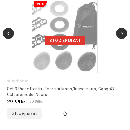
-50%
STOC EPUIZAT
0
Set 9 Piese Pentru Exercitii Mana/incheietura, Gonga®,
out
Culoaremodel Negru
of
29.99
lei
59.98
lei
5
Stoc epuizat