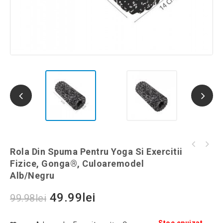
Rola din spuma pentru yoga si exercitii
Rola Din Spuma Pentru Yoga Si Exercitii
Rola din spuma pentru yoga si exercitii
fizice, Gonga®, culoaremodel Negru/Roz
Fizice, Gonga®, Culoaremodel
fizice, Gonga®, culoaremodel Negru
Alb/Negru
49.99
lei
99.98
lei