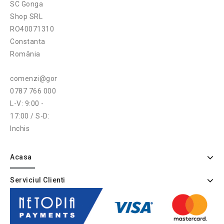
SC Gonga
Shop SRL
RO40071310
Constanta
România
comenzi@gonga.ro
0787 766 000
L-V: 9:00 -
17:00 / S-D:
Inchis
Acasa
Serviciul Clienti