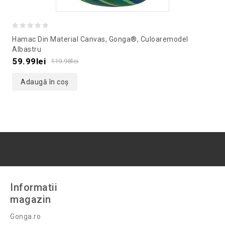
0
Hamac Din Material Canvas, Gonga®, Culoaremodel
out
Albastru
of
59.99
lei
119.98
lei
5
Adaugă în coș
Informatii
magazin
Gonga.ro