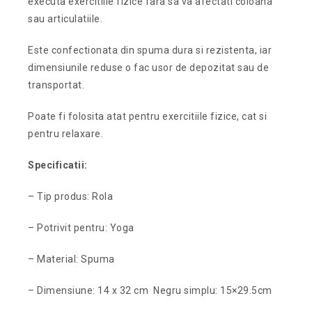
executa exercitiile fizice fara sa va afectati coloana
sau articulatiile.
Este confectionata din spuma dura si rezistenta, iar
dimensiunile reduse o fac usor de depozitat sau de
transportat.
Poate fi folosita atat pentru exercitiile fizice, cat si
pentru relaxare.
Specificatii:
– Tip produs: Rola
– Potrivit pentru: Yoga
– Material: Spuma
– Dimensiune: 14 x 32 cm Negru simplu: 15×29.5cm