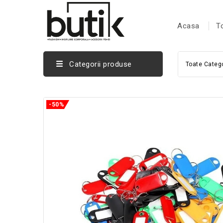
Acasa
T
Categorii produse
Toate Catego
-50%