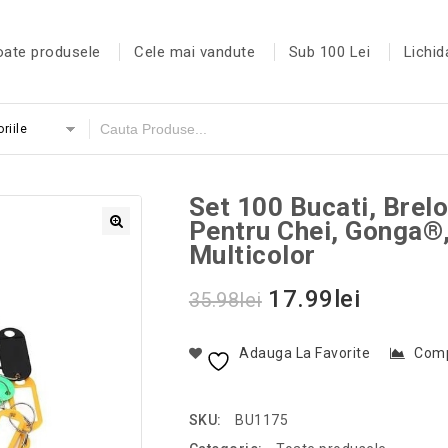
oate produsele
Cele mai vandute
Sub 100 Lei
Lichid
riile
Set 100 Bucati, Brelo
Pentru Chei, Gonga®
Multicolor
17.99
lei
35.98
lei
Adauga La Favorite
Com
SKU:
BU1175