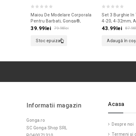
0
0
Maiou De Modelare Corporala
Set 3 Burghie In 
out
out
Pentru Barbati, Gonga®,
4-20, 4-32mm, A
Culoaremodel Negru, Marime
of
of
39.99
lei
43.99
lei
79.98
lei
87.98
XXL
5
5
Stoc epuizat
Adaugă în coș
Acasa
Informatii magazin
Gonga.ro
Despre noi
SC Gonga Shop SRL
Termeni și c
RO40071310