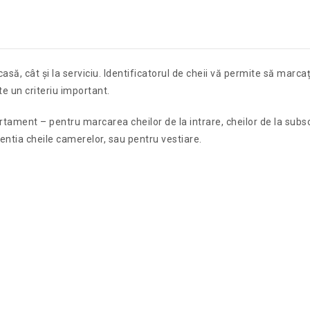
ă, cât și la serviciu. Identificatorul de cheii vă permite să marcați r
te un criteriu important.
apartament – pentru marcarea cheilor de la intrare, cheilor de la sub
rentia cheile camerelor, sau pentru vestiare.