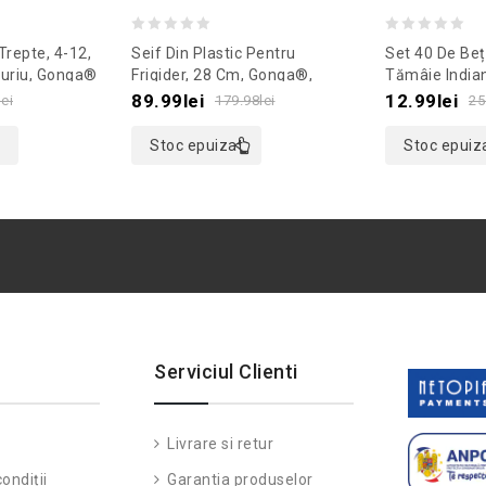
0
0
Trepte, 4-12,
Seif Din Plastic Pentru
Set 40 De Beț
out
out
uriu, Gonga®
Frigider, 28 Cm, Gonga®,
Tămâie India
Culoaremodel Alb
Culoaremodel
of
of
89.99
lei
12.99
lei
lei
179.98
lei
25
5
5
Stoc epuizat
Stoc epuiz
Serviciul Clienti
Livrare si retur
ondiții
Garantia produselor