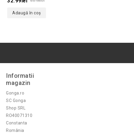
32.99
lei
65.98
lei
5
Adaugă în coș
Informatii
magazin
Gonga.ro
SC Gonga
Shop SRL
RO40071310
Constanta
România