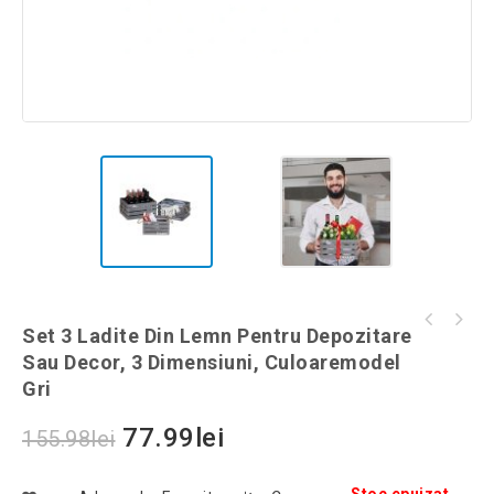
Husa impermeabila pentru Gratar,
Set 3 Ladite Din Lemn Pentru Depozitare
Suport practic pentru creion/stilou, pentru
173x61x125cm, Gonga®, culoaremodel Negru
Sau Decor, 3 Dimensiuni, Culoaremodel
corectare scriere, Gonga®, culoaremodel
Gri
Albastru
77.99
lei
155.98
lei