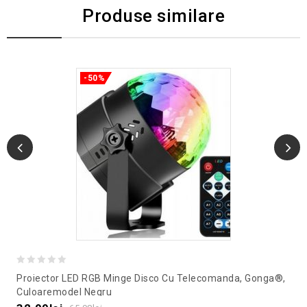
Produse similare
-50%
0
Proiector LED RGB Minge Disco Cu Telecomanda, Gonga®,
out
Culoaremodel Negru
of