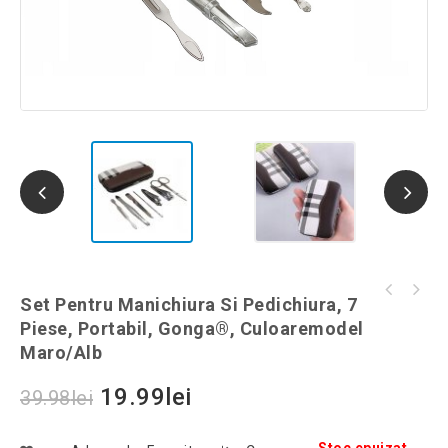
Set pentru manichiura si pedichiura, 7
Set Pentru Manichiura Si Pedichiura, 7
Set 2 scrumiere in forma de zaruri,
piese, portabil, Gonga®, culoaremodel Floral
Piese, Portabil, Gonga®, Culoaremodel
ceramica, Gonga®, culoaremodel Alb/Negru
Maro/Alb
19.99
lei
39.98
lei