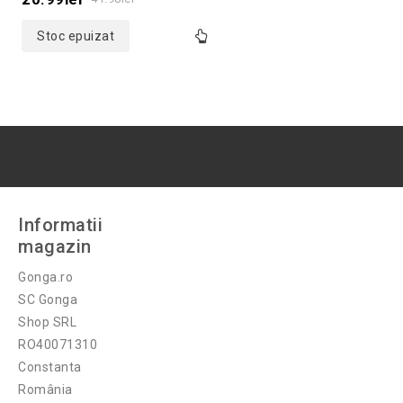
5
Stoc epuizat
Informatii
magazin
Gonga.ro
SC Gonga
Shop SRL
RO40071310
Constanta
România