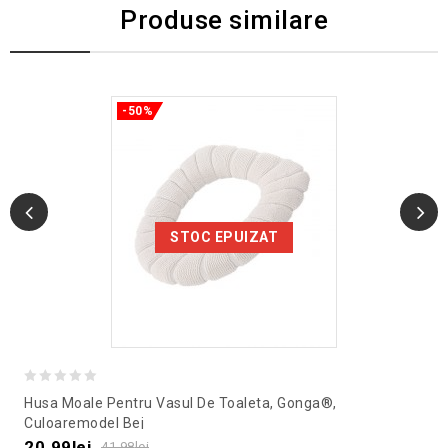
Produse similare
-50%
STOC EPUIZAT
0
Husa Moale Pentru Vasul De Toaleta, Gonga®,
out
Culoaremodel Bej
of
20.99
lei
41.98
lei