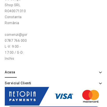
Shop SRL
RO40071310
Constanta
România
comenzi@gonga.ro
0787 766 000
L-V: 9:00 -
17:00 / S-D:
Inchis
Acasa
Serviciul Clienti