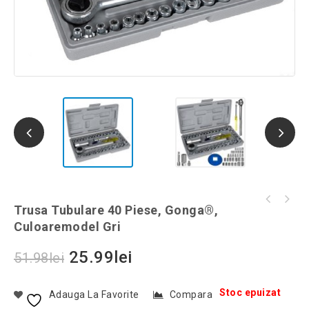
Suport din plastic pentru baloane, 70 cm,
Trusa Tubulare 40 Piese, Gonga®,
Set 24 Bucati Iedera Cu Frunze, Artificiala,
Gonga®, culoaremodel Transparent
Culoaremodel Gri
Lungime 2 m, Gonga®, culoaremodel Verde
25.99
lei
51.98
lei
Stoc epuizat
Adauga La Favorite
Compara