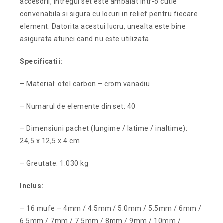
accesorii, intregul set este ambalat intr-o cutie
convenabila si sigura cu locuri in relief pentru fiecare
element. Datorita acestui lucru, unealta este bine
asigurata atunci cand nu este utilizata.
Specificatii:
– Material: otel carbon – crom vanadiu
– Numarul de elemente din set: 40
– Dimensiuni pachet (lungime / latime / inaltime):
24,5 x 12,5 x 4 cm
– Greutate: 1.030 kg
Inclus:
– 16 mufe – 4mm / 4.5mm / 5.0mm / 5.5mm / 6mm /
6.5mm / 7mm / 7.5mm / 8mm / 9mm / 10mm /