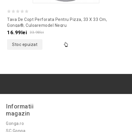
0
Tava De Copt Perforata Pentru Pizza, 33 X 33 Cm,
out
Gonga®, Culoaremodel Negru
of
16.99
lei
33.98
lei
5
Stoc epuizat
Informatii
magazin
Gonga.ro
SC Gonga