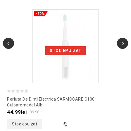
-50%
STOC EPUIZAT
0
Periuta De Dinti Electrica SARMOCARE C100,
out
Culoaremodel Alb
of
44.99
lei
89.98
lei
5
Stoc epuizat