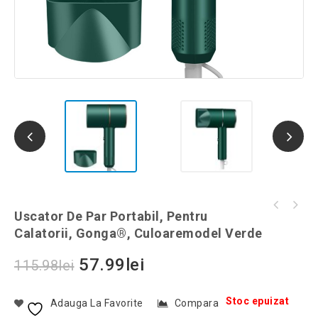
Set 5 capsule reutilizabile pentru cafea,
Uscator De Par Portabil, Pentru
Masca de dormit 3D, negru, Gonga®,
Gonga®, culoaremodel Maro
Calatorii, Gonga®, Culoaremodel Verde
culoaremodel Negru
57.99
lei
115.98
lei
Stoc epuizat
Adauga La Favorite
Compara