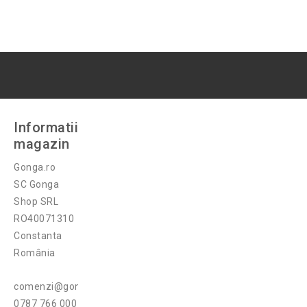
Informatii
magazin
Gonga.ro
SC Gonga
Shop SRL
RO40071310
Constanta
România
comenzi@gonga.ro
0787 766 000