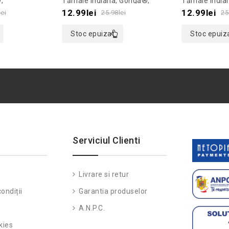
,
Tămâie Indiana, Gonga®,
Tămâie India
ransparent
Culoaremodel Mov
Culoaremodel
of
of
12.99
lei
12.99
lei
lei
25.98
lei
25
5
5
Stoc epuizat
Stoc epuiz
Serviciul Clienti
Livrare si retur
ondiții
Garantia produselor
A.N.P.C.
kies