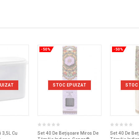
-50%
-50%
UIZAT
STOC EPUIZAT
STOC
0
0
i 3,5L Cu
Set 40 De Bețișoare Miros De
Set 40 De Beț
out
out