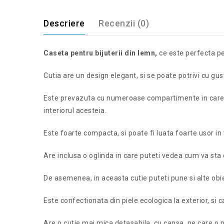
Descriere
Recenzii (0)
Caseta pentru bijuterii din lemn,
ce este perfecta pe
Cutia are un design elegant, si se poate potrivi cu gus
Este prevazuta cu numeroase compartimente in care pot
interiorul acesteia.
Este foarte compacta, si poate fi luata foarte usor in 
Are inclusa o oglinda in care puteti vedea cum va sta 
De asemenea, in aceasta cutie puteti pune si alte ob
Este confectionata din piele ecologica la exterior, si c
Are o cutie mai mica detasabila, cu capsa, pe care o p