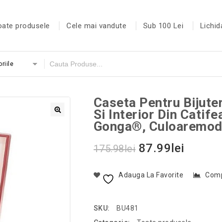
oate produsele
Cele mai vandute
Sub 100 Lei
Lichid
riile
Caseta Pentru Bijute
Si Interior Din Catif
Gonga®, Culoaremod
87.99
lei
175.98
lei
Adauga La Favorite
Com
SKU:
BU481