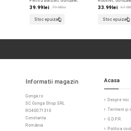
Pentru Barbati, Gonga®,
Robinet, Gonga®
Culoaremodel Alb, Marime M
Culoaremodel T
of
of
39.99
lei
33.99
lei
79.98
lei
67.98
5
5
Stoc epuizat
Stoc epuizat
Acasa
Informatii magazin
Gonga.ro
Despre noi
SC Gonga Shop SRL
Termeni și c
RO40071310
Constanta
G.D.P.R.
România
Politica coo