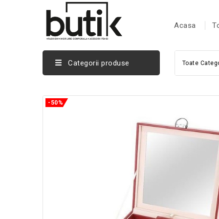
Acasa
T
Categorii produse
Toate Catego
-50%