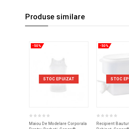
Produse similare
-50%
-50%
STOC EPUIZAT
STOC EP
0
0
Maiou De Modelare Corporala
Recipient Bautur
out
out