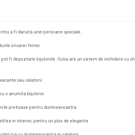
ntru a fi daruita unei persoane speciale.
turile oricarei femei.
 fi depozitate bijuteriile. Cutia are un sistem de inchidere cu che
vacante sau calatorii.
cu o anumita bijuterie.
iecte pretioase pentru dumneavoastra.
atifea in interior, pentru un plus de eleganta.
uteti lua cu dumneavoastra in calatorii.