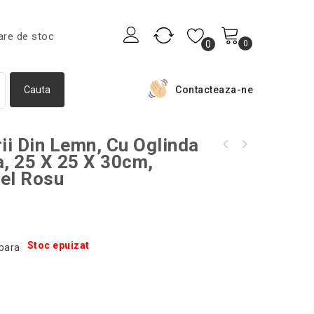
are de stoc
0
0
Contacteaza-ne
rii Din Lemn, Cu Oglinda
Set de accesorii pentru crosetat, Gonga®,
ea, 25 X 25 X 30cm,
Set mini clesti din lemn, Gonga®,
culoaremodel Multicolor, marime 50
el Rosu
culoaremodel Bej, marime 100 bucati
Stoc epuizat
para