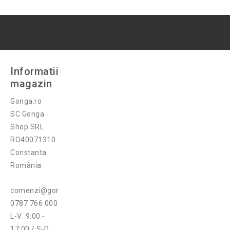
Informatii
magazin
Gonga.ro
SC Gonga
Shop SRL
RO40071310
Constanta
România
comenzi@gonga.ro
0787 766 000
L-V: 9:00 -
17:00 / S-D: