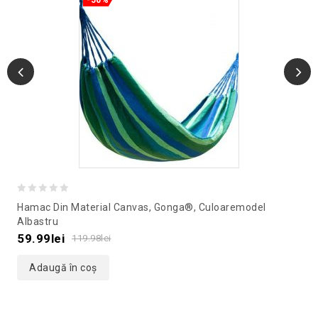
0
Hamac Din Material Canvas, Gonga®, Culoaremodel
out
Albastru
of
59.99
lei
119.98
lei
5
Adaugă în coș