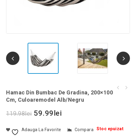
Baston pliabil cu lumina LED, 3 puncte de
Hamac Din Bumbac De Gradina, 200×100
Saltea gonflabila Cloud Lounger, umflare
sprijin, 84-94 cm, culoaremodel Negru
Cm, Culoaremodel Alb/Negru
fara pompa, Gonga®, culoaremodel Rosu
59.99
lei
119.98
lei
Stoc epuizat
Adauga La Favorite
Compara