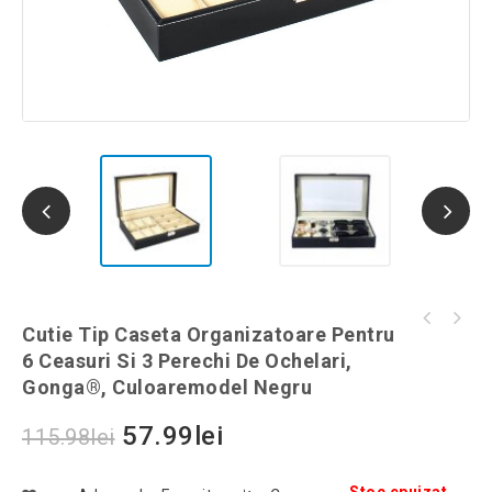
Cutie tip caseta organizatoare pentru
Cutie Tip Caseta Organizatoare Pentru
Set 3 perechi gene false magnetice, creion
ceasuri, Gonga®, culoaremodel Negru, marime
6 Ceasuri Si 3 Perechi De Ochelari,
de ochi si penseta, Gonga®, culoaremodel
6 compartimente
Gonga®, Culoaremodel Negru
Negru
57.99
lei
115.98
lei