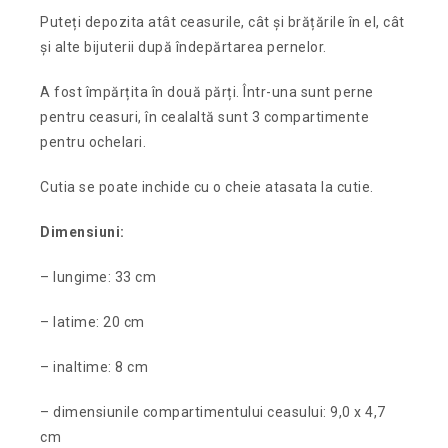
Puteți depozita atât ceasurile, cât și brățările în el, cât
și alte bijuterii după îndepărtarea pernelor.
A fost împărțita în două părți. Într-una sunt perne
pentru ceasuri, în cealaltă sunt 3 compartimente
pentru ochelari.
Cutia se poate inchide cu o cheie atasata la cutie.
Dimensiuni:
– lungime: 33 cm
– latime: 20 cm
– inaltime: 8 cm
– dimensiunile compartimentului ceasului: 9,0 x 4,7
cm