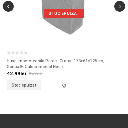
STOC EPUIZAT
0
Husa Impermeabila Pentru Gratar, 173x61x125cm,
out
Gonga®, Culoaremodel Negru
of
42.99
lei
85.98
lei
5
Stoc epuizat