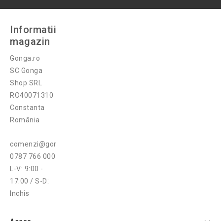
Informatii
magazin
Gonga.ro
SC Gonga
Shop SRL
RO40071310
Constanta
România
comenzi@gonga.ro
0787 766 000
L-V: 9:00 -
17:00 / S-D:
Inchis