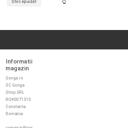
Stoc epuizat
Informatii
magazin
Gonga.ro
SC Gonga
Shop SRL
RO40071310
Constanta
România
comenzi@gonga.ro