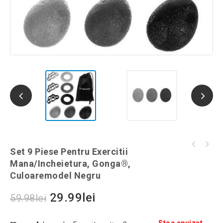
Set 4 Pahare de 30 ml, Otel Inoxidabil Cu
Set 9 Piese Pentru Exercitii
Dop practic, pentru vin și șampanie, Gonga®,
Husa Din Piele Ecologica, Gonga®,
Mana/incheietura, Gonga®,
culoaremodel Argintiu
culoaremodel Argintiu
Culoaremodel Negru
29.99
lei
59.98
lei