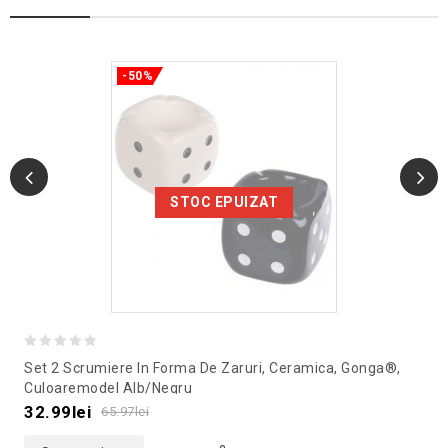
-50%
STOC EPUIZAT
0
Set 2 Scrumiere In Forma De Zaruri, Ceramica, Gonga®,
out
Culoaremodel Alb/Negru
of
32.99
lei
65.97
lei
5