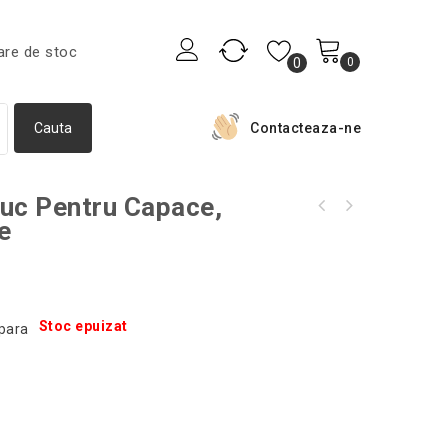
are de stoc
0
0
Contacteaza-ne
iuc Pentru Capace,
Lampa cu lumina UV impotriva insectelor, 3
e
Cantar de mana cu lanterna, 40 kg, Gonga®,
W, negru
culoaremodel Negru
Stoc epuizat
para