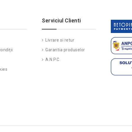
Serviciul Clienti
Livrare si retur
ondiții
Garantia produselor
A.N.P.C.
kies