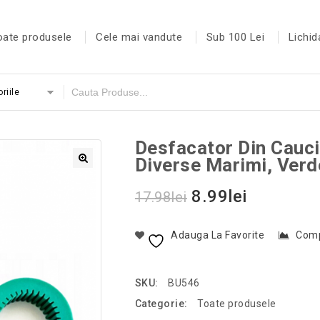
oate produsele
Cele mai vandute
Sub 100 Lei
Lichid
riile
Desfacator Din Cauc
Diverse Marimi, Verd
8.99
lei
17.98
lei
Adauga La Favorite
Com
SKU:
BU546
Categorie:
Toate produsele