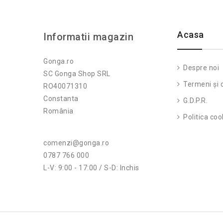
Acasa
Informatii magazin
Gonga.ro
Despre noi
SC Gonga Shop SRL
Termeni și c
RO40071310
Constanta
G.D.P.R.
România
Politica coo
comenzi@gonga.ro
0787 766 000
L-V: 9:00 - 17:00 / S-D: Inchis