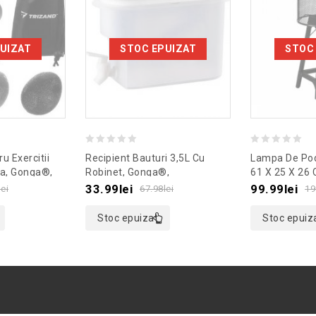
UIZAT
STOC EPUIZAT
STOC
0
0
u Exercitii
Recipient Bauturi 3,5L Cu
Lampa De Pod
out
out
a, Gonga®,
Robinet, Gonga®,
61 X 25 X 26 
egru
Culoaremodel Transparent
Culoaremodel
of
of
33.99
lei
99.99
lei
lei
67.98
lei
19
5
5
Stoc epuizat
Stoc epuiz