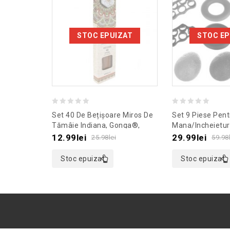
STOC EPUIZAT
STOC EP
0
0
Set 40 De Bețișoare Miros De
Set 9 Piese Pentr
out
out
Tămâie Indiana, Gonga®,
Mana/incheietur
Culoaremodel Alb
Culoaremodel N
of
of
12.99
lei
29.99
lei
25.98
lei
59.98
5
5
Stoc epuizat
Stoc epuizat