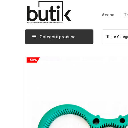
Acasa
T
Categorii produse
Toate Catego
-50%