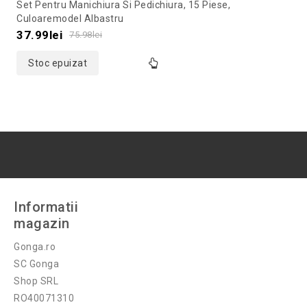
Set Pentru Manichiura Si Pedichiura, 15 Piese,
out
Culoaremodel Albastru
of
37.99
lei
75.98
lei
5
Stoc epuizat
Informatii
magazin
Gonga.ro
SC Gonga
Shop SRL
RO40071310