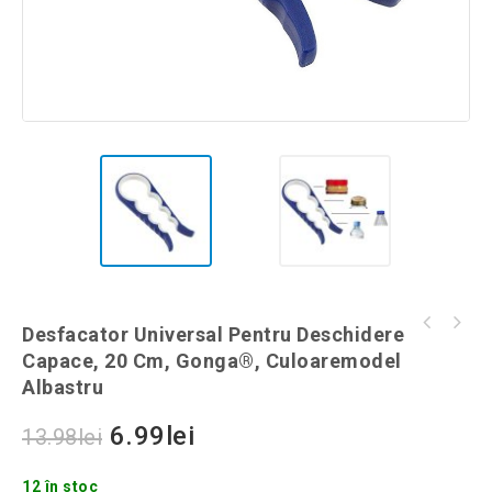
Figurina model soim pentru alungarea
Desfacator Universal Pentru Deschidere
Lampa tip pendul LED, forma cilindrica, 8W,
pasarilor, culoaremodel Negru
Capace, 20 Cm, Gonga®, Culoaremodel
culoaremodel Alb
Albastru
6.99
lei
13.98
lei
12 în stoc