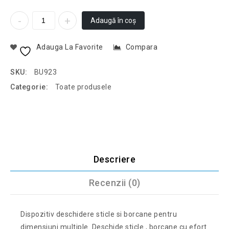
Adaugă în coș
Adauga La Favorite
Compara
SKU:
BU923
Categorie:
Toate produsele
Descriere
Recenzii (0)
Dispozitiv deschidere sticle si borcane pentru
dimensiuni multiple. Deschide sticle , borcane cu efort