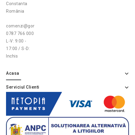
Constanta
România
comenzi@gonga.ro
0787 766 000
L-V: 9:00 -
17:00 / S-D:
Inchis
Acasa
Serviciul Clienti