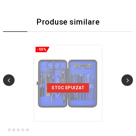
Produse similare
-50%
STOC EPUIZAT
0