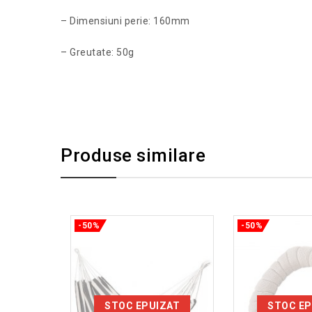
– Dimensiuni perie: 160mm
– Greutate: 50g
Produse similare
-50%
-50%
STOC EPUIZAT
STOC EP