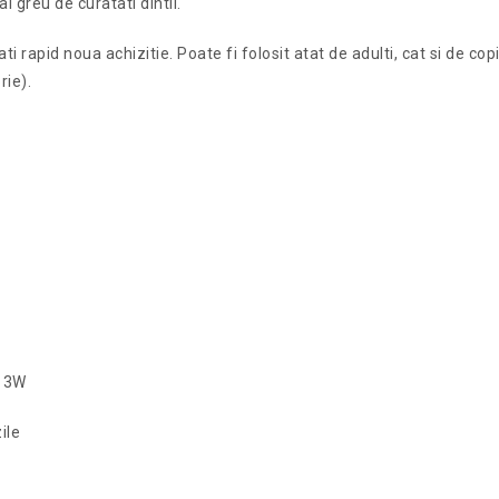
i greu de curatati dintii.
rapid noua achizitie. Poate fi folosit atat de adulti, cat si de copi
rie).
/ 3W
ile