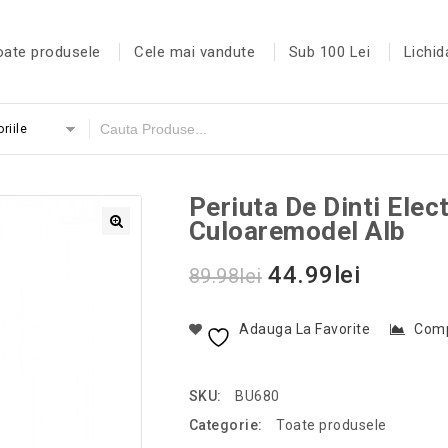
oate produsele
Cele mai vandute
Sub 100 Lei
Lichid
riile
Periuta De Dinti El
Culoaremodel Alb
44.99
lei
89.98
lei
Adauga La Favorite
Com
SKU:
BU680
Categorie:
Toate produsele