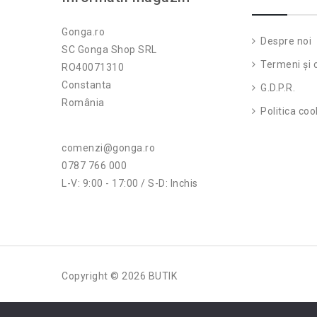
Gonga.ro
Despre noi
SC Gonga Shop SRL
Termeni și c
RO40071310
Constanta
G.D.P.R.
România
Politica coo
comenzi@gonga.ro
0787 766 000
L-V: 9:00 - 17:00 / S-D: Inchis
Copyright © 2026 BUTIK