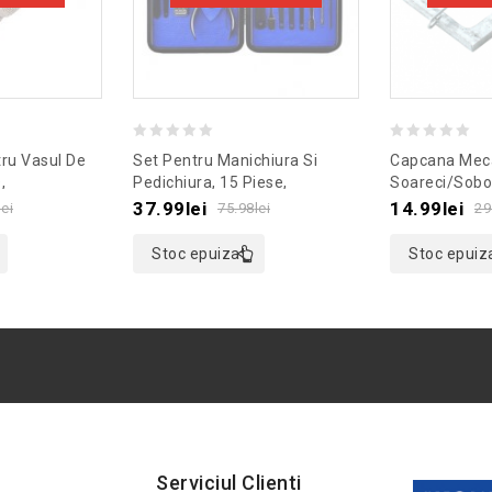
0
0
ru Vasul De
Set Pentru Manichiura Si
Capcana Meca
out
out
,
Pedichiura, 15 Piese,
Soareci/sobo
j
Culoaremodel Albastru
Marime S
of
of
37.99
lei
14.99
lei
lei
75.98
lei
29
5
5
Stoc epuizat
Stoc epuiz
Serviciul Clienti