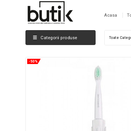
Acasa
T
Categorii produse
Toate Catego
-50%