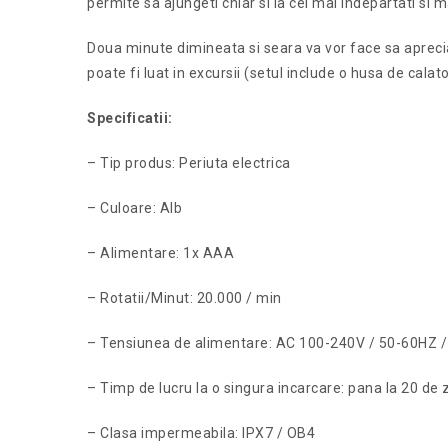
permite sa ajungeti chiar si la cei mai indepartati si ma
Doua minute dimineata si seara va vor face sa apreciati 
poate fi luat in excursii (setul include o husa de calato
Specificatii:
– Tip produs: Periuta electrica
– Culoare: Alb
– Alimentare: 1x AAA
– Rotatii/Minut: 20.000 / min
– Tensiunea de alimentare: AC 100-240V / 50-60HZ 
– Timp de lucru la o singura incarcare: pana la 20 de z
– Clasa impermeabila: IPX7 / OB4