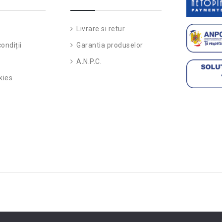
Livrare si retur
ondiții
Garantia produselor
A.N.P.C.
kies