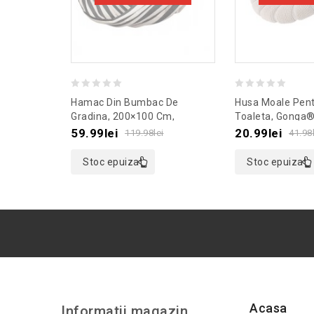
0
0
Hamac Din Bumbac De
Husa Moale Pent
out
out
Gradina, 200×100 Cm,
Toaleta, Gonga®
Culoaremodel Alb/Negru
Culoaremodel Be
of
of
59.99
lei
20.99
lei
119.98
lei
41.98
5
5
Stoc epuizat
Stoc epuizat
Acasa
Informatii magazin