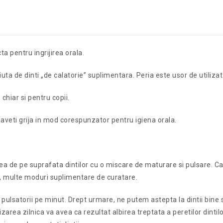
a pentru ingrijirea orala.
uta de dinti „de calatorie” suplimentara. Peria este usor de utilizat
 chiar si pentru copii.
 aveti grija in mod corespunzator pentru igiena orala.
a de pe suprafata dintilor cu o miscare de maturare si pulsare. Ca 
a, multe moduri suplimentare de curatare.
ulsatorii pe minut. Drept urmare, ne putem astepta la dintii bine s
area zilnica va avea ca rezultat albirea treptata a peretilor dintilor