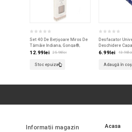
0
0
Set 40 De Bețișoare Miros De
Desfacator Univ
out
out
Tămâie Indiana, Gonga®,
Deschidere Capa
Culoaremodel Alb
Gonga®, Culoar
of
of
12.99
lei
6.99
lei
25.98
lei
13.98
le
Albastru
5
5
Stoc epuizat
Adaugă în coș
Acasa
Informatii magazin