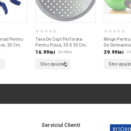
0
0
ersal Pentru
Tava De Copt Perforata
Minge Pentru 
out
out
ce, 20 Cm,
Pentru Pizza, 33 X 33 Cm,
De Gimnastic
emodel
Gonga®, Culoaremodel Negru
Gonga®, Cul
of
of
16.99
lei
39.99
lei
i
33.98
lei
79
5
5
Stoc epuizat
Stoc epuiz
Serviciul Clienti