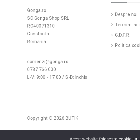
Gonga.ro
Despre noi
SC Gonga Shop SRL
Termeni și c
RO40071310
Constanta
G.D.P.R.
România
Politica coo
comenzi@gonga.ro
0787 766 000
L-V: 9:00 - 17:00 / S-D: Inchis
Copyright © 2026 BUTIK
Acest website folosește cookie-uri.