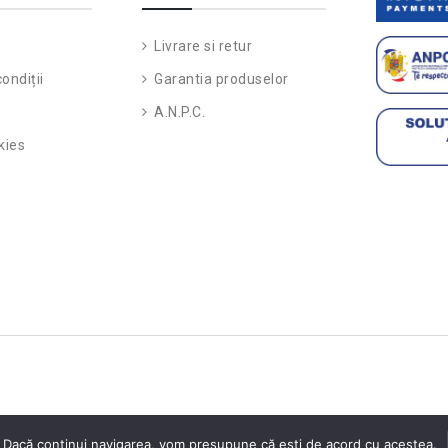
Livrare si retur
ondiții
Garantia produselor
A.N.P.C.
kies
 Dacă continui navigarea, vom presupune că ești de acord cu acestea.