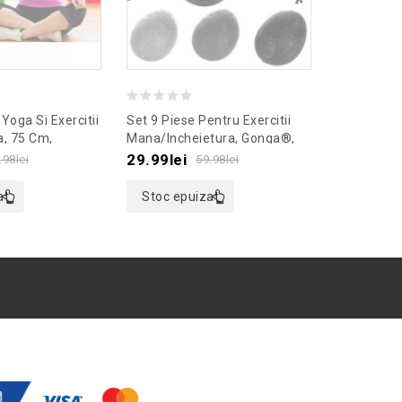
0
0
Yoga Si Exercitii
Set 9 Piese Pentru Exercitii
Proiector
out
out
a, 75 Cm,
Mana/incheietura, Gonga®,
Disco Cu 
oaremodel Verde
Culoaremodel Negru
Gonga®, C
of
of
29.99
lei
32.99
lei
.98
lei
59.98
lei
5
5
at
Stoc epuizat
Adaugă 