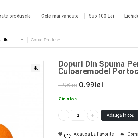
oate produsele
Cele mai vandute
Sub 100 Lei
Lichid
riile
Dopuri Din Spuma Pe
Culoaremodel Portoc
0.99
lei
1.98
lei
7 în stoc
Adaugă în coș
Adauga La Favorite
Com