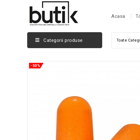
Acasa
T
Categorii produse
Toate Catego
-50%