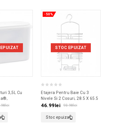
-50%
-50%
 EPUIZAT
STOC EPUIZAT
ST
0
0
turi 3,5L Cu
Etajera Pentru Baie Cu 3
Hamac Din
out
out
ga®,
Nivele Si 2 Cosuri, 28.5 X 65.5
Gradina, 
 Transparent
X 12 Cm, Culoaremodel
Culoaremo
of
of
46.99
lei
59.99
lei
.98
lei
93.98
lei
Argintiu
5
5
at
Stoc epuizat
Stoc ep