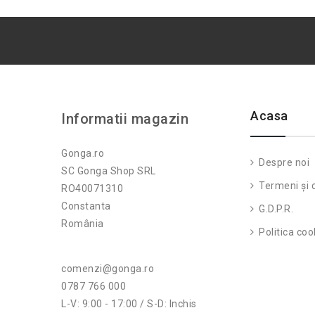
Acasa
Informatii magazin
Gonga.ro
Despre noi
SC Gonga Shop SRL
Termeni și c
RO40071310
Constanta
G.D.P.R.
România
Politica coo
comenzi@gonga.ro
0787 766 000
L-V: 9:00 - 17:00 / S-D: Inchis