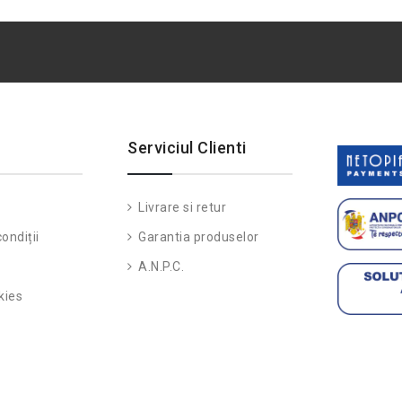
Serviciul Clienti
Livrare si retur
ondiții
Garantia produselor
A.N.P.C.
kies