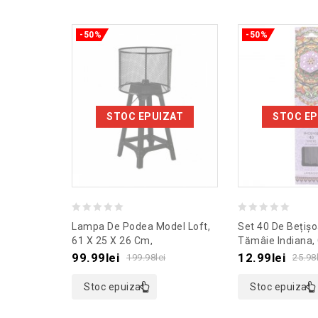
-50%
-50%
STOC EPUIZAT
STOC EP
0
0
Lampa De Podea Model Loft,
Set 40 De Bețișo
out
out
61 X 25 X 26 Cm,
Tămâie Indiana,
Culoaremodel Negru
Culoaremodel M
of
of
99.99
lei
12.99
lei
199.98
lei
25.98
5
5
Stoc epuizat
Stoc epuizat