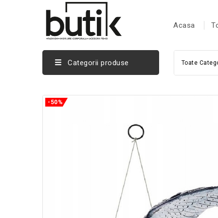
Acasa
T
Categorii produse
Toate Catego
-50%