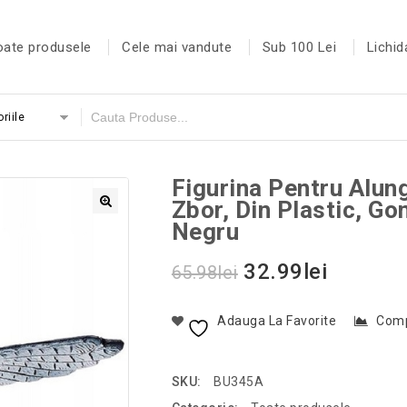
oate produsele
Cele mai vandute
Sub 100 Lei
Lichid
riile
Figurina Pentru Alung
Zbor, Din Plastic, G
Negru
32.99
lei
65.98
lei
Adauga La Favorite
Com
SKU:
BU345A