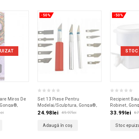
-50%
-50%
UIZAT
STOC
0
0
are Miros De
Set 13 Piese Pentru
Recipient Bau
out
out
 Gonga®,
Modelaj/sculptura, Gonga®,
Robinet, Gon
ov
Culoaremodel Argintiu
Culoaremodel
of
of
24.98
lei
33.99
lei
lei
49.97
lei
67
5
5
Adaugă în coș
Stoc epuiz