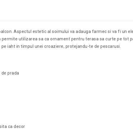
balcon. Aspectul estetic al soimului va adauga farmec si va fi un el
 permite utilizarea sa ca ornament pentru terasa sa curte pe tot parc
si pe iaht in timpul unei croaziere, protejandu-te de pescarusi.
i de prada
osita ca decor