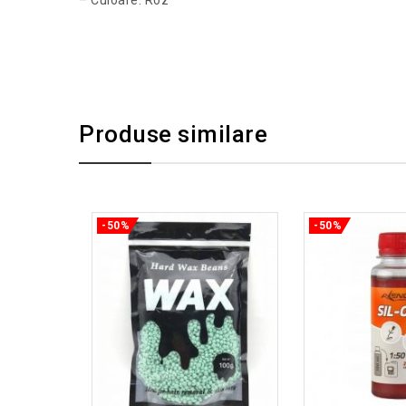
– Culoare: Roz
Produse similare
-50%
-50%