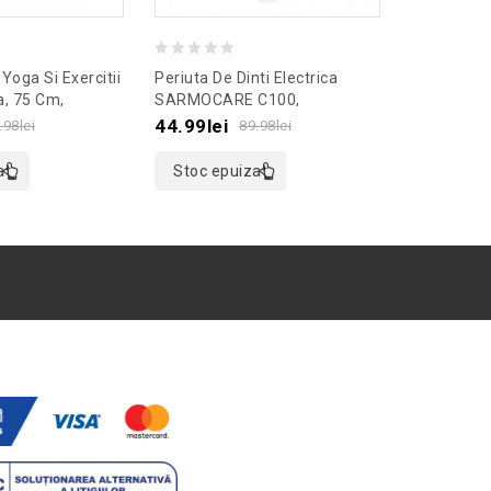
0
0
Yoga Si Exercitii
Periuta De Dinti Electrica
Desfacator
out
out
a, 75 Cm,
SARMOCARE C100,
Deschider
oaremodel Verde
Culoaremodel Alb
Gonga®, C
of
of
44.99
lei
6.99
lei
.98
lei
89.98
lei
Albastru
5
5
at
Stoc epuizat
Adaugă 