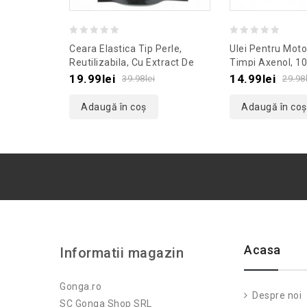
0
0
Ceara Elastica Tip Perle,
Ulei Pentru Moto
out
out
Reutilizabila, Cu Extract De
Timpi Axenol, 10
Aloe Vera, Culoaremodel
Culoaremodel R
of
of
19.99
lei
14.99
lei
39.98
lei
29.98
Verde, Marime 100 G
5
5
Adaugă în coș
Adaugă în coș
Acasa
Informatii magazin
Gonga.ro
Despre noi
SC Gonga Shop SRL