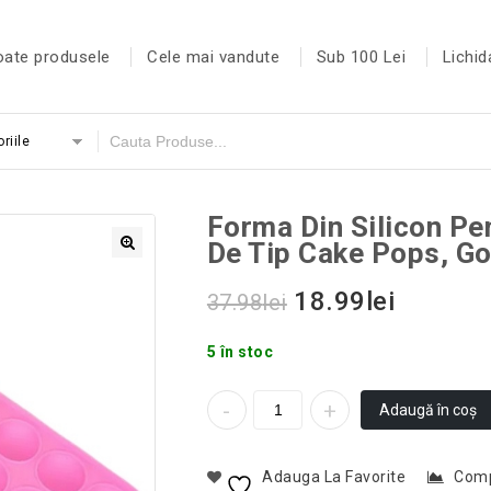
oate produsele
Cele mai vandute
Sub 100 Lei
Lichid
riile
Forma Din Silicon Pen
De Tip Cake Pops, G
18.99
lei
37.98
lei
5 în stoc
Adaugă în coș
Adauga La Favorite
Com