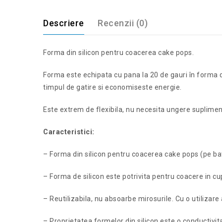
Descriere
Recenzii (0)
Forma din silicon pentru coacerea cake pops.
Forma este echipata cu pana la 20 de gauri în forma de
timpul de gatire si economiseste energie.
Este extrem de flexibila, nu necesita ungere suplimenta
Caracteristici:
– Forma din silicon pentru coacerea cake pops (pe bat
– Forma de silicon este potrivita pentru coacere in cu
– Reutilizabila, nu absoarbe mirosurile. Cu o utilizare
– Proprietatea formelor din silicon este o conductivi