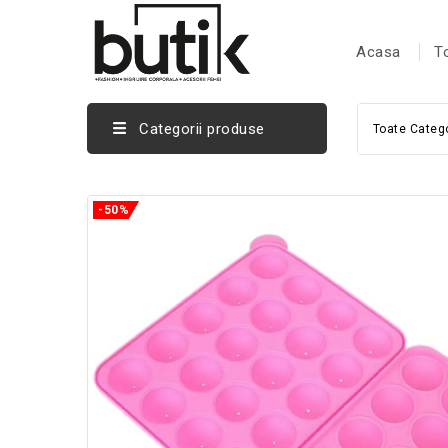
Acasa
T
Categorii produse
Toate Catego
-50%