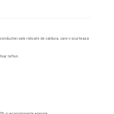
onductiei sale ridicate de caldura, care ii scurteaza
hiar teflon.
 30% si economiseste energie.