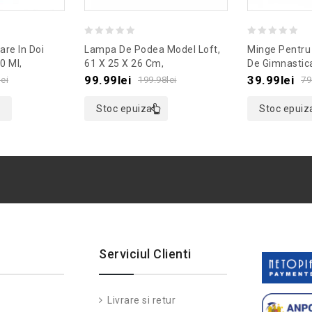
0
0
are In Doi
Lampa De Podea Model Loft,
Minge Pentru 
out
out
0 Ml,
61 X 25 X 26 Cm,
De Gimnastic
osu
Culoaremodel Negru
Gonga®, Cul
of
of
99.99
lei
39.99
lei
lei
199.98
lei
79
5
5
Stoc epuizat
Stoc epuiz
Serviciul Clienti
Livrare si retur