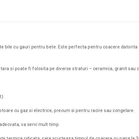
 bile cu gauri pentru bete. Este perfecta pentru coacere datorita c
ra si poate fi folosita pe diverse straturi – ceramica, granit sau c
).
ptoare cu gaz si electrice, precum si pentru racire sau congelare.
 adecvata, va servi mult timp.
tate termica ridicata, care scurteaza timpul de coacere cu pana la