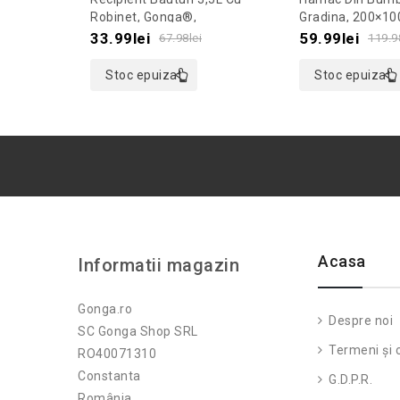
out
out
Robinet, Gonga®,
Gradina, 200×10
Culoaremodel Transparent
Culoaremodel A
of
of
33.99
lei
59.99
lei
67.98
lei
119.9
5
5
Stoc epuizat
Stoc epuizat
Acasa
Informatii magazin
Gonga.ro
Despre noi
SC Gonga Shop SRL
Termeni și c
RO40071310
Constanta
G.D.P.R.
România