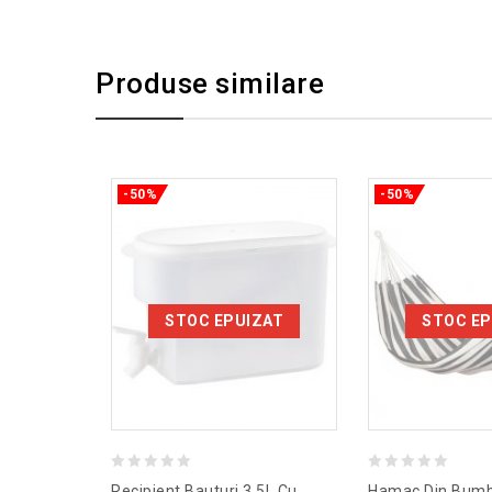
Produse similare
-50%
-50%
STOC EPUIZAT
STOC EP
0
0
Recipient Bauturi 3,5L Cu
Hamac Din Bum