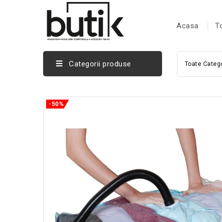
Acasa
T
Categorii produse
Toate Catego
-50%