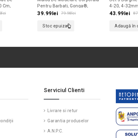
out
out
0 Cm,
Pentru Barbati, Gonga®,
4-20, 4-32mm
lb/Negru
Culoaremodel Negru, Marime
of
of
39.99
lei
43.99
lei
8
lei
79.98
lei
87
XL
5
5
Stoc epuizat
Adaugă în 
Serviciul Clienti
Livrare si retur
ondiții
Garantia produselor
A.N.P.C.