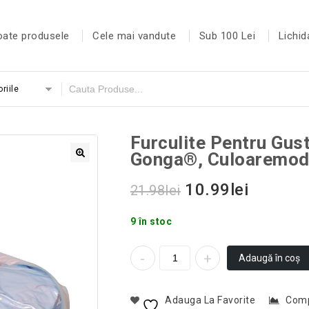
oate produsele
Cele mai vandute
Sub 100 Lei
Lichid
riile
Furculite Pentru Gust
Gonga®, Culoaremod
10.99
lei
21.98
lei
9 în stoc
Adaugă în coș
Adauga La Favorite
Com