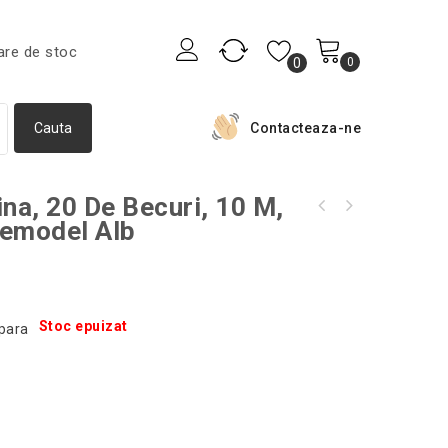
are de stoc
0
0
Contacteaza-ne
ina, 20 De Becuri, 10 M,
Carcasa pentru consola portabila, Nintento
remodel Alb
Chibrit reincarcabil pentru aprindere foc,
Swich, culoaremodel Negru
5x3 cm, Gonga®, culoaremodel Argintiu
Stoc epuizat
para