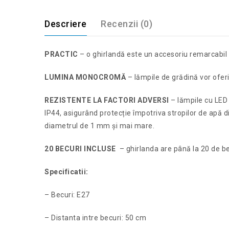
Descriere
Recenzii (0)
PRACTIC
– o ghirlandă este un accesoriu remarcabil c
LUMINA MONOCROMĂ
– lămpile de grădină vor ofer
REZISTENTE LA FACTORI ADVERSI
– lămpile cu LED 
IP44, asigurând protecție împotriva stropilor de apă di
diametrul de 1 mm și mai mare.
20 BECURI INCLUSE
– ghirlanda are până la 20 de bec
Specificatii:
– Becuri: E27
– Distanta intre becuri: 50 cm