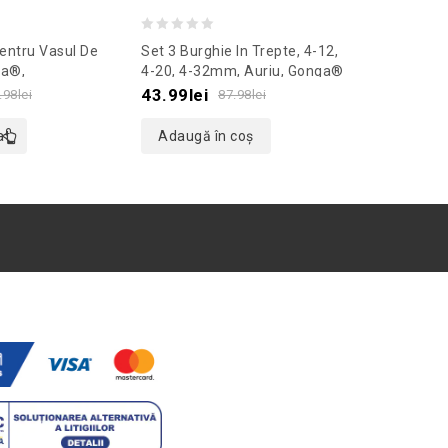
0
0
entru Vasul De
Set 3 Burghie In Trepte, 4-12,
Maiou De 
out
out
ga®,
4-20, 4-32mm, Auriu, Gonga®
Pentru Bar
 Bej
Culoaremo
of
of
43.99
lei
39.99
lei
.98
lei
87.98
lei
5
5
at
Adaugă în coș
Stoc ep