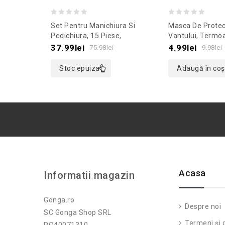
0
0
Set Pentru Manichiura Si
Masca De Protec
out
out
Pedichiura, 15 Piese,
Vantului, Termoa
Culoaremodel Albastru
Gonga®, Culoar
of
of
37.99
lei
4.99
lei
75.98
lei
9.98
lei
Albastru
5
5
Stoc epuizat
Adaugă în coș
Acasa
Informatii magazin
Gonga.ro
Despre noi
SC Gonga Shop SRL
Termeni și c
RO40071310