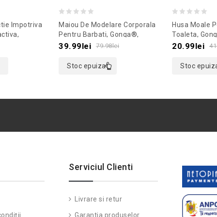
0
0
tie Impotriva
Maiou De Modelare Corporala
Husa Moale P
out
out
ctiva,
Pentru Barbati, Gonga®,
Toaleta, Gon
emodel
Culoaremodel Negru, Marime
Culoaremodel
of
of
39.99
lei
20.99
lei
79.98
lei
41
XL
5
5
Stoc epuizat
Stoc epuiz
Serviciul Clienti
Livrare si retur
ondiții
Garantia produselor