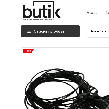
Acasa
T
Categorii produse
Toate Catego
-50%