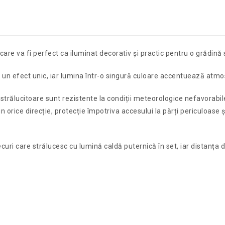
are va fi perfect ca iluminat decorativ și practic pentru o grădină
i un efect unic, iar lumina într-o singură culoare accentuează atm
strălucitoare sunt rezistente la condiții meteorologice nefavorabile
n orice direcție, protecție împotriva accesului la părți periculoase ș
uri care strălucesc cu lumină caldă puternică în set, iar distanța d