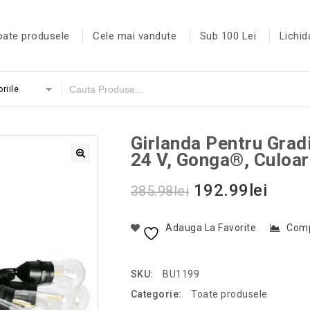
oate produsele
Cele mai vandute
Sub 100 Lei
Lichid
riile
Girlanda Pentru Grad
24 V, Gonga®, Culoa
192.99
lei
385.98
lei
Adauga La Favorite
Com
SKU:
BU1199
Categorie:
Toate produsele