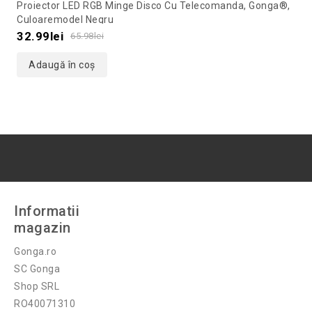
Proiector LED RGB Minge Disco Cu Telecomanda, Gonga®,
out
Culoaremodel Negru
of
32.99
lei
65.98
lei
5
Adaugă în coș
Informatii
magazin
Gonga.ro
SC Gonga
Shop SRL
RO40071310