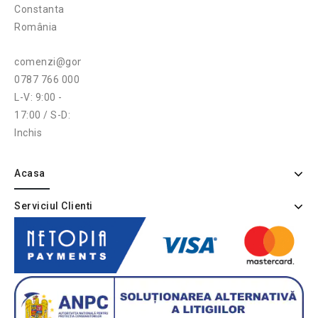
Constanta
România
comenzi@gonga.ro
0787 766 000
L-V: 9:00 -
17:00 / S-D:
Inchis
Acasa
Serviciul Clienti