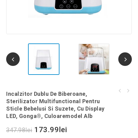
Incalzitor Dublu De Biberoane,
Kit de supravietuire cu elemente esentiale,
Etajera de baie pentru dus 3 etajere,
Gonga®, culoaremodel Negru, marime 18
Sterilizator Multifunctional Pentru
24x78,5x25 cm, Gonga®, culoaremodel Argintiu
elemente
Sticle Bebelusi Si Suzete, Cu Display
LED, Gonga®, Culoaremodel Alb
173.99
lei
347.98
lei