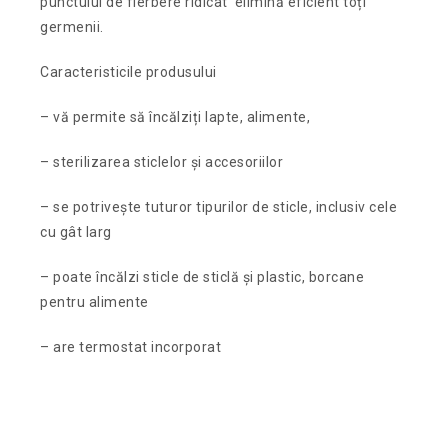
punctului de fierbere ridicat elimină eficient toți
germenii.
Caracteristicile produsului
– vă permite să încălziți lapte, alimente,
– sterilizarea sticlelor și accesoriilor
– se potrivește tuturor tipurilor de sticle, inclusiv cele
cu gât larg
– poate încălzi sticle de sticlă și plastic, borcane
pentru alimente
– are termostat incorporat