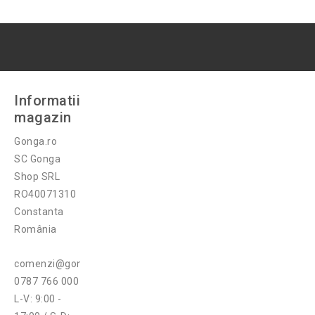
Informatii
magazin
Gonga.ro
SC Gonga
Shop SRL
RO40071310
Constanta
România
comenzi@gonga.ro
0787 766 000
L-V: 9:00 -