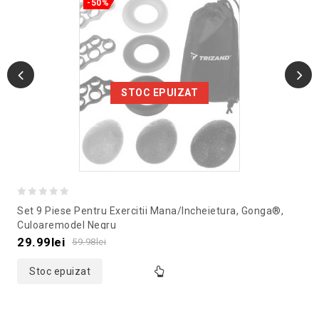
-50%
STOC EPUIZAT
0
Set 9 Piese Pentru Exercitii Mana/incheietura, Gonga®,
out
Culoaremodel Negru
of
29.99
lei
59.98
lei
5
Stoc epuizat