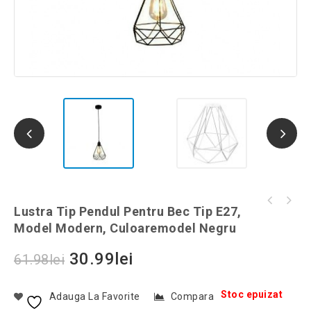
Pahar model sticla inversata, 500 ml,
Lustra Tip Pendul Pentru Bec Tip E27,
Lustra cu 6 pendule E27 model Spider, 115
Gonga®, culoaremodel Transparent
Model Modern, Culoaremodel Negru
cm, culoaremodel Negru
30.99
lei
61.98
lei
Stoc epuizat
Adauga La Favorite
Compara