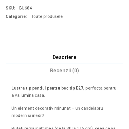
SKU:
BU684
Categorie:
Toate produsele
Descriere
Recenzii (0)
Lustra tip pendul pentru bec tip E27,
perfecta pentru
a va lumina casa.
Un element decorativ minunat – un candelabru
modern si inedit!
Puteti regla inaltimea (de la 30 la 115 cm), ceea ce va