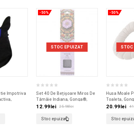
-50%
-50%
STOC EPUIZAT
STOC
0
0
tie Impotriva
Set 40 De Bețișoare Miros De
Husa Moale P
out
out
ctiva,
Tămâie Indiana, Gonga®,
Toaleta, Gon
emodel
Culoaremodel Mov
Culoaremodel
of
of
12.99
lei
20.99
lei
25.98
lei
41
5
5
Stoc epuizat
Stoc epuiz