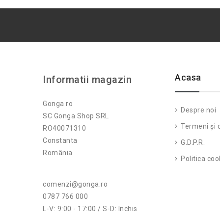
Acasa
Informatii magazin
Gonga.ro
Despre noi
SC Gonga Shop SRL
Termeni și c
RO40071310
Constanta
G.D.P.R.
România
Politica coo
comenzi@gonga.ro
0787 766 000
L-V: 9:00 - 17:00 / S-D: Inchis