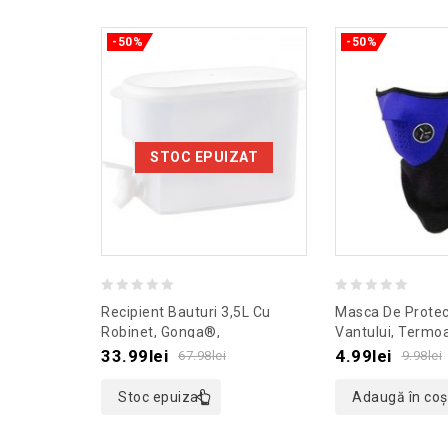
-50%
-50%
STOC EPUIZAT
0
0
Recipient Bauturi 3,5L Cu
Masca De Protec
out
out
Robinet, Gonga®,
Vantului, Termoa
Culoaremodel Transparent
Gonga®, Culoar
of
of
33.99
lei
4.99
lei
67.98
lei
9.98
lei
Albastru
5
5
Stoc epuizat
Adaugă în coș