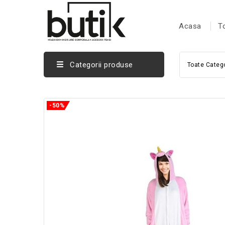
Acasa
T
Categorii produse
Toate Catego
-50%