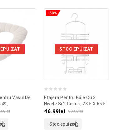
-50%
-50%
 EPUIZAT
STOC EPUIZAT
ST
0
0
entru Vasul De
Etajera Pentru Baie Cu 3
Pahar Mode
out
out
ga®,
Nivele Si 2 Cosuri, 28.5 X 65.5
500 Ml, G
 Bej
X 12 Cm, Culoaremodel
Culoaremo
of
of
46.99
lei
39.99
lei
.98
lei
93.98
lei
Argintiu
5
5
at
Stoc epuizat
Stoc ep