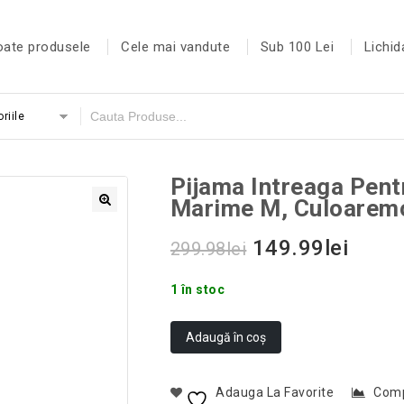
oate produsele
Cele mai vandute
Sub 100 Lei
Lichid
riile
Pijama Intreaga Pent
Marime M, Culoarem
149.99
lei
299.98
lei
1 în stoc
Adaugă în coș
Adauga La Favorite
Com