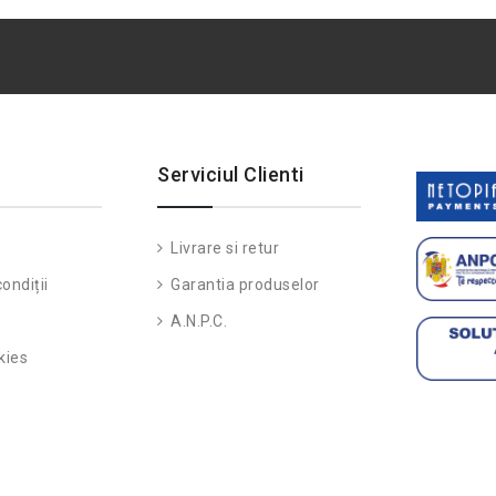
Serviciul Clienti
Livrare si retur
ondiții
Garantia produselor
A.N.P.C.
kies