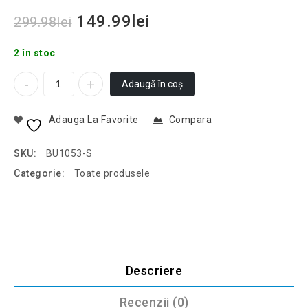
149.99
lei
299.98
lei
2 în stoc
Adaugă în coș
Adauga La Favorite
Compara
SKU:
BU1053-S
Categorie:
Toate produsele
Descriere
Recenzii (0)