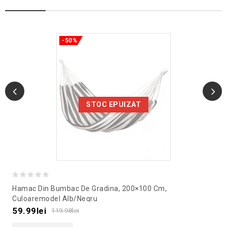
-50%
STOC EPUIZAT
0
Hamac Din Bumbac De Gradina, 200×100 Cm,
out
Culoaremodel Alb/Negru
of
59.99
lei
119.98
lei
5