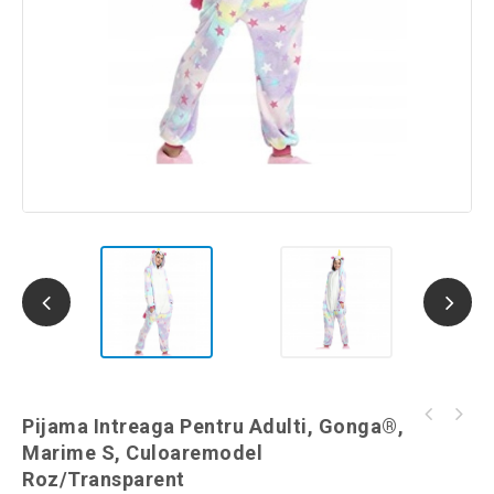
Pijama intreaga pentru adulti, Gonga®,
Pijama Intreaga Pentru Adulti, Gonga®,
Pijama intreaga pentru adulti, Gonga®,
marime L, culoaremodel Pantera
Marime S, Culoaremodel
marime M, culoaremodel Roz/Transparent
Roz/Transparent