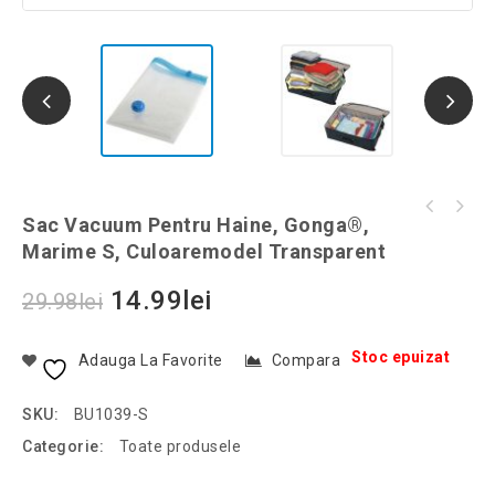
Marker pentru curatare rosturilor gresiei si
Sac Vacuum Pentru Haine, Gonga®,
Sac Vacuum pentru haine, Gonga®, marime M,
a faiantei, Gonga®, culoaremodel Multicolor
Marime S, Culoaremodel Transparent
culoaremodel Transparent
14.99
lei
29.98
lei
Stoc epuizat
Adauga La Favorite
Compara
SKU:
BU1039-S
Categorie:
Toate produsele