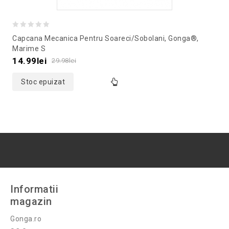
0
Capcana Mecanica Pentru Soareci/sobolani, Gonga®,
out
Marime S
of
14.99
lei
29.98
lei
5
Stoc epuizat
Informatii
magazin
Gonga.ro