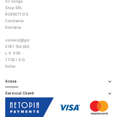
SC Gonga
Shop SRL
RO40071310
Constanta
România
comenzi@gonga.ro
0787 766 000
L-V: 9:00 -
17:00 / S-D:
Inchis
Acasa
Serviciul Clienti