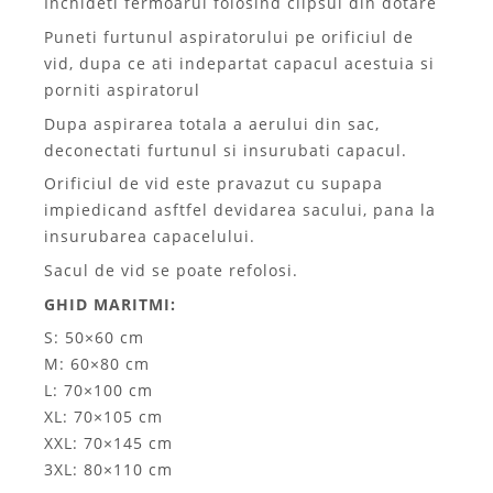
Inchideti fermoarul folosind clipsul din dotare
Puneti furtunul aspiratorului pe orificiul de
vid, dupa ce ati indepartat capacul acestuia si
porniti aspiratorul
Dupa aspirarea totala a aerului din sac,
deconectati furtunul si insurubati capacul.
Orificiul de vid este pravazut cu supapa
impiedicand asftfel devidarea sacului, pana la
insurubarea capacelului.
Sacul de vid se poate refolosi.
GHID MARITMI:
S: 50×60 cm
M: 60×80 cm
L: 70×100 cm
XL: 70×105 cm
XXL: 70×145 cm
3XL: 80×110 cm