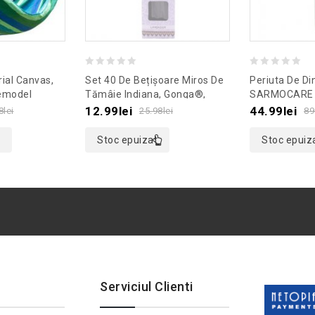
0
0
ial Canvas,
Set 40 De Bețișoare Miros De
Periuta De Din
out
out
emodel
Tămâie Indiana, Gonga®,
SARMOCARE 
Culoaremodel Mov
Culoaremodel
of
of
12.99
lei
44.99
lei
8
lei
25.98
lei
89
5
5
Stoc epuizat
Stoc epuiz
Serviciul Clienti