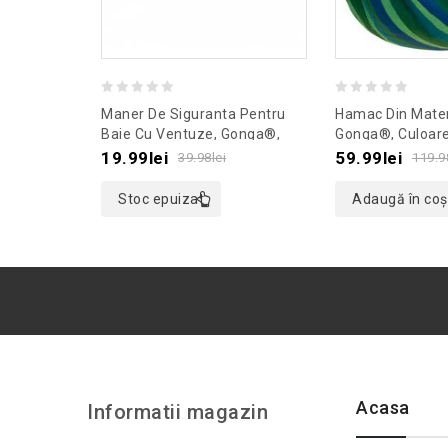
0
0
Maner De Siguranta Pentru
Hamac Din Mater
out
out
Baie Cu Ventuze, Gonga®,
Gonga®, Culoar
Culoaremodel Verde
Albastru
of
of
19.99
lei
59.99
lei
39.98
lei
119.9
5
5
Stoc epuizat
Adaugă în coș
Acasa
Informatii magazin