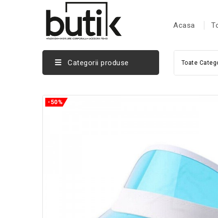
Acasa
T
Categorii produse
Toate Catego
-50%