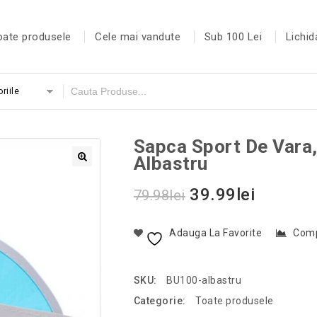
oate produsele
Cele mai vandute
Sub 100 Lei
Lichid
riile
Sapca Sport De Vara
Albastru
39.99
lei
79.98
lei
Adauga La Favorite
Com
SKU:
BU100-albastru
Categorie:
Toate produsele