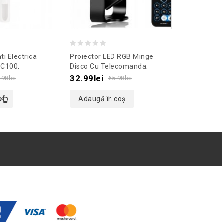
0
0
ti Electrica
Proiector LED RGB Minge
Set 40 De 
out
out
C100,
Disco Cu Telecomanda,
Tămâie In
 Alb
Gonga®, Culoaremodel Negru
Culoaremo
of
of
32.99
lei
12.99
lei
.98
lei
65.98
lei
5
5
at
Adaugă în coș
Stoc ep