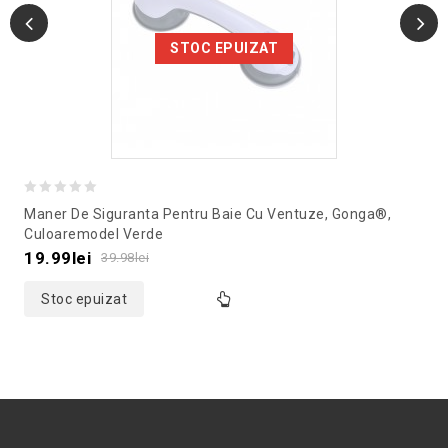
STOC EPUIZAT
0
Maner De Siguranta Pentru Baie Cu Ventuze, Gonga®,
out
Culoaremodel Verde
of
19.99
lei
39.98
lei
5
Stoc epuizat