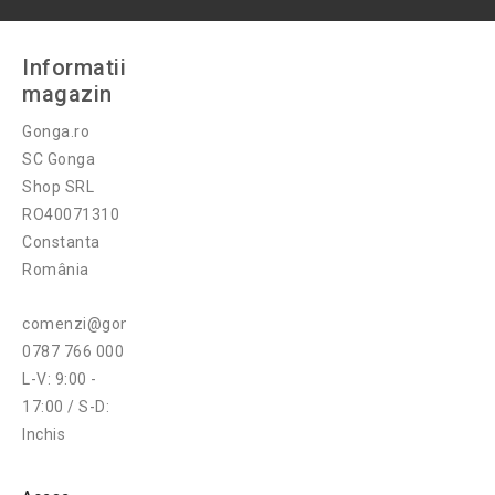
Informatii
magazin
Gonga.ro
SC Gonga
Shop SRL
RO40071310
Constanta
România
comenzi@gonga.ro
0787 766 000
L-V: 9:00 -
17:00 / S-D:
Inchis