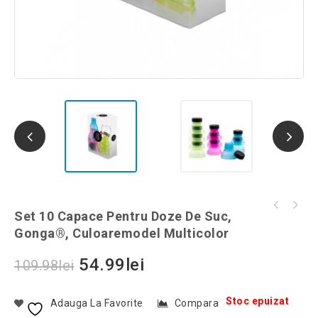
Opritor de usa in forma de lingou de aur,
Set 10 Capace Pentru Doze De Suc,
Frapiera cu boxa Bluetooth si 7 lumini LED,
1000 g, Gonga®, culoaremodel Auriu
Gonga®, Culoaremodel Multicolor
Gonga®, culoaremodel Alb
54.99
lei
109.98
lei
Stoc epuizat
Adauga La Favorite
Compara