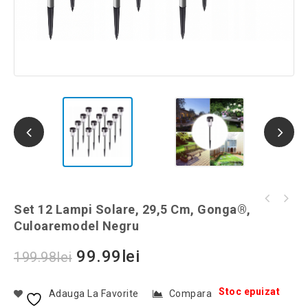
Set 2 saci vacuum, 50-74 x 130 cm, Gonga®,
Set 12 Lampi Solare, 29,5 Cm, Gonga®,
Mini Frigider portabil cu functie de
culoaremodel Transparent
Culoaremodel Negru
incalzire si racire, Gonga®, culoaremodel
Roz
99.99
lei
199.98
lei
Stoc epuizat
Adauga La Favorite
Compara