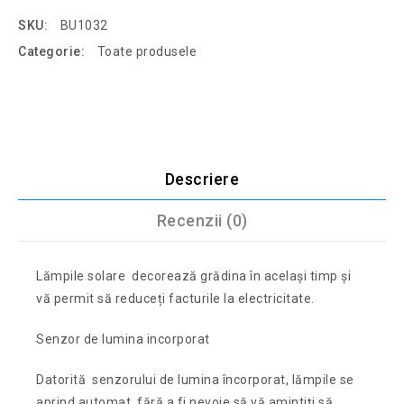
SKU:
BU1032
Categorie:
Toate produsele
Descriere
Recenzii (0)
Lămpile solare decorează grădina în același timp și
vă permit să reduceți facturile la electricitate.
Senzor de lumina incorporat
Datorită senzorului de lumina încorporat, lămpile se
aprind automat, fără a fi nevoie să vă amintiți să