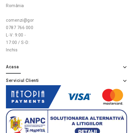
România
comenzi@gonga.ro
0787 766 000
L-V: 9:00 -
17:00 / S-D:
Inchis
Acasa
Serviciul Clienti