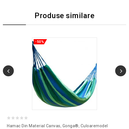
Produse similare
-50%
0
Hamac Din Material Canvas, Gonga®, Culoaremodel