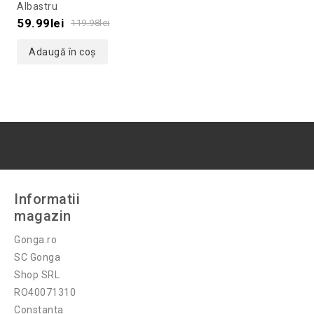
out
Albastru
of
59.99
lei
119.98
lei
5
Adaugă în coș
Informatii
magazin
Gonga.ro
SC Gonga
Shop SRL
RO40071310
Constanta