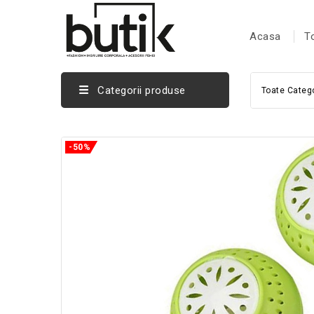
Acasa
T
Categorii produse
Toate Catego
-50%