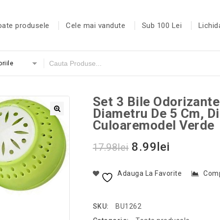
oate produsele
Cele mai vandute
Sub 100 Lei
Lichid
riile
Set 3 Bile Odorizante
Diametru De 5 Cm, Di
Culoaremodel Verde
8.99
lei
17.98
lei
Adauga La Favorite
Com
SKU:
BU1262