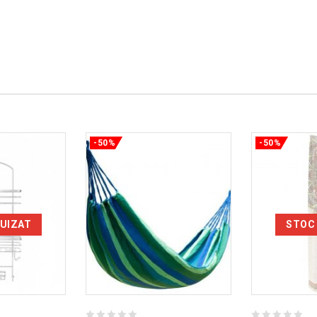
-50%
-50%
UIZAT
STOC