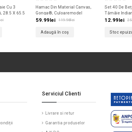
0
0
aie Cu 3
Hamac Din Material Canvas,
Set 40 De Beț
out
out
i, 28.5 X 65.5
Gonga®, Culoaremodel
Tămâie India
remodel
Albastru
Culoaremodel
of
of
59.99
lei
12.99
lei
lei
119.98
lei
25
5
5
Adaugă în coș
Stoc epuiz
Serviciul Clienti
Livrare si retur
ondiții
Garantia produselor