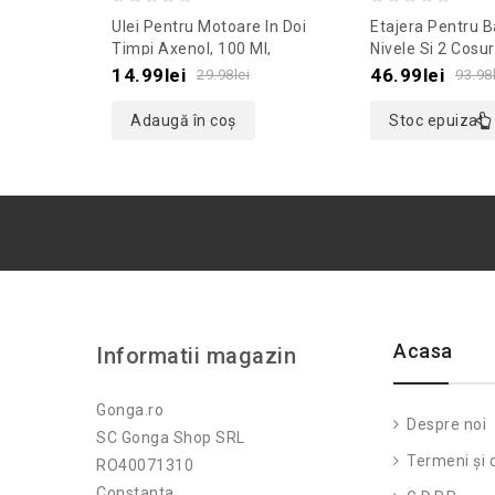
0
0
Ulei Pentru Motoare In Doi
Etajera Pentru B
out
out
Timpi Axenol, 100 Ml,
Nivele Si 2 Cosur
Culoaremodel Rosu
X 12 Cm, Culoa
of
of
14.99
lei
46.99
lei
29.98
lei
93.98
Argintiu
5
5
Adaugă în coș
Stoc epuizat
Acasa
Informatii magazin
Gonga.ro
Despre noi
SC Gonga Shop SRL
Termeni și c
RO40071310
Constanta