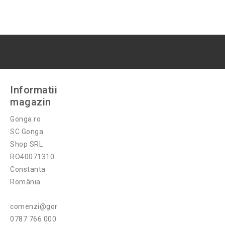
Informatii
magazin
Gonga.ro
SC Gonga
Shop SRL
RO40071310
Constanta
România
comenzi@gonga.ro
0787 766 000