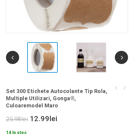
Recipient de sticla pentru condimente, 100
Set 300 Etichete Autocolante Tip Rola,
Ghirlanda de gradina, 15m lungime, RGB + alb
ml, Gonga®, culoaremodel Transparent
Multiple Utilizari, Gonga®,
rece si alb cald, telecomanda, Gonga®,
Culoaremodel Maro
culoaremodel Negru
12.99
lei
25.98
lei
14 în stoc