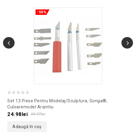
-50%
0
Set 13 Piese Pentru Modelaj/sculptura, Gonga®,
out
Culoaremodel Argintiu
of
24.98
lei
49.97
lei
5
Adaugă în coș