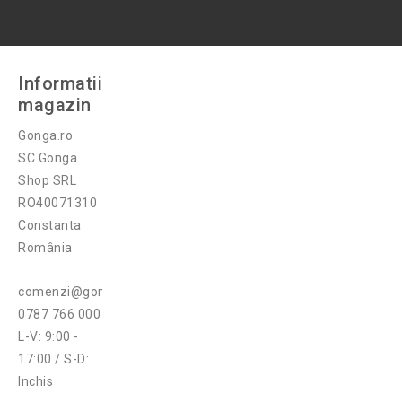
Informatii
magazin
Gonga.ro
SC Gonga
Shop SRL
RO40071310
Constanta
România
comenzi@gonga.ro
0787 766 000
L-V: 9:00 -
17:00 / S-D:
Inchis