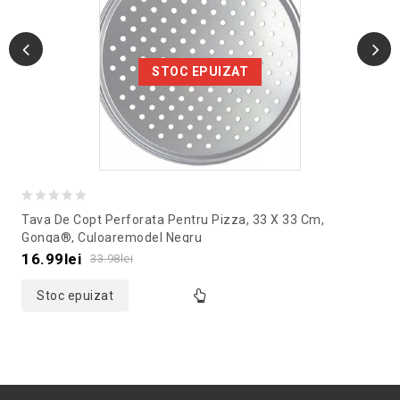
STOC EPUIZAT
0
Tava De Copt Perforata Pentru Pizza, 33 X 33 Cm,
out
Gonga®, Culoaremodel Negru
of
16.99
lei
33.98
lei
5
Stoc epuizat