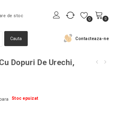
are de stoc
0
0
Contacteaza-ne
Cu Dopuri De Urechi,
Suport organizator pentru pantaloni sau
Ghirlanda luminoasa in forma de clesti de
prosoape, Gonga®, culoaremodel Argintiu
rufe, pentru fotografii, 20 cleme, Gonga®
Stoc epuizat
para