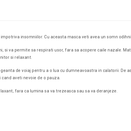
impotriva insomniilor. Cu aceasta masca veti avea un somn odihnitor
, si va permite sa respirati usor, fara sa acopere caile nazale. Mat
itor si relaxant.
eanta de voiaj pentru a o lua cu dumneavoastra in calatorii. De ase
i cand aveti nevoie de o pauza.
axant, fara ca lumina sa va trezeasca sau sa va deranjeze.