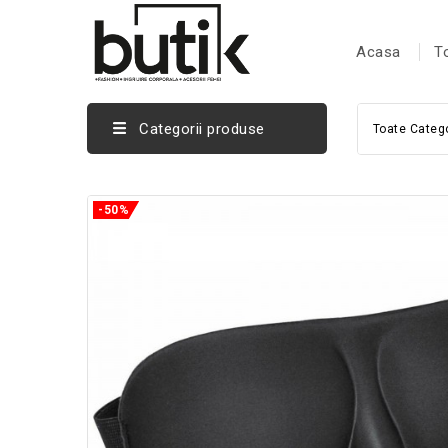
Acasa
T
Categorii produse
Toate Catego
-50%