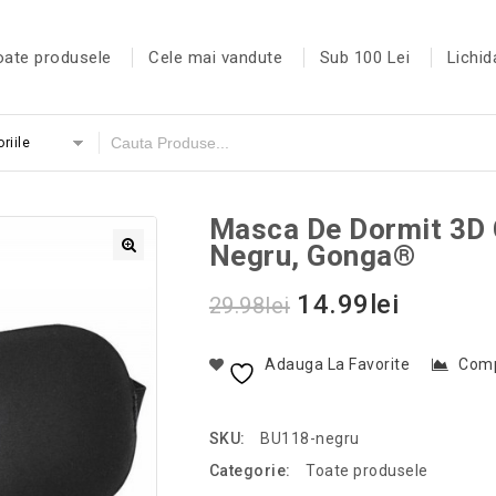
oate produsele
Cele mai vandute
Sub 100 Lei
Lichid
riile
Masca De Dormit 3D 
Negru, Gonga®
14.99
lei
29.98
lei
Adauga La Favorite
Com
SKU:
BU118-negru
Categorie:
Toate produsele