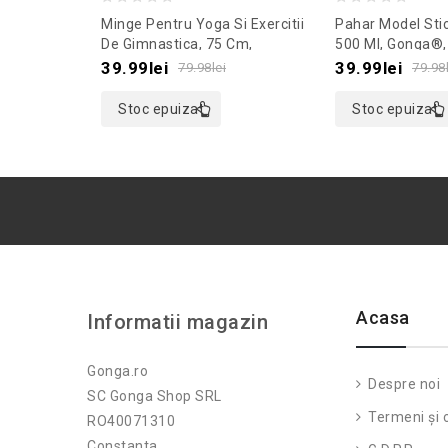
0
0
Minge Pentru Yoga Si Exercitii
Pahar Model Stic
out
out
De Gimnastica, 75 Cm,
500 Ml, Gonga®,
Gonga®, Culoaremodel Verde
Culoaremodel T
of
of
39.99
lei
39.99
lei
79.98
lei
79.98
5
5
Stoc epuizat
Stoc epuizat
Acasa
Informatii magazin
Gonga.ro
Despre noi
SC Gonga Shop SRL
Termeni și c
RO40071310
Constanta