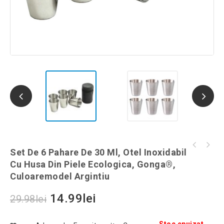
Set 8 accesorii pentru pompa sau compresor,
Set De 6 Pahare De 30 Ml, Otel Inoxidabil
Ceas sport-casual, Craniu Fantom, Gonga®,
Gonga®, culoaremodel Rosu
Cu Husa Din Piele Ecologica, Gonga®,
culoaremodel Auriu
Culoaremodel Argintiu
14.99
lei
29.98
lei