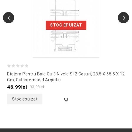
STOC EPUIZAT
0
Etajera Pentru Baie Cu 3 Nivele Si 2 Cosuri, 28.5 X 65.5 X 12
out
Cm, Culoaremodel Argintiu
of
46.99
lei
93.98
lei
5
Stoc epuizat