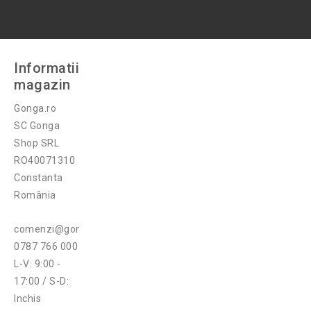
Informatii
magazin
Gonga.ro
SC Gonga
Shop SRL
RO40071310
Constanta
România
comenzi@gonga.ro
0787 766 000
L-V: 9:00 -
17:00 / S-D:
Inchis