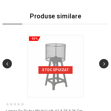
Produse similare
-50%
STOC EPUIZAT
0