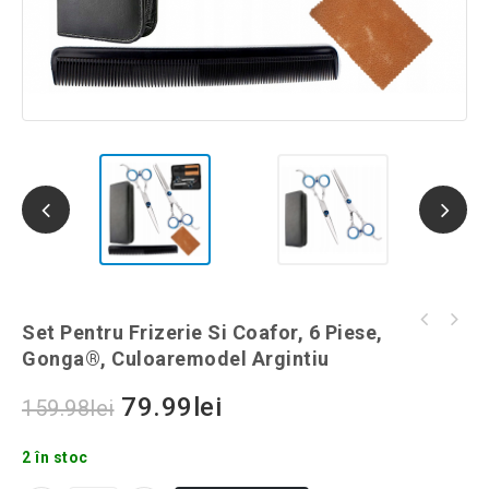
Burete magic pentru indepartarea petelor,
Set Pentru Frizerie Si Coafor, 6 Piese,
Dispozitiv pentru indepartarea scamelor,
Gonga®, culoaremodel Alb
Gonga®, Culoaremodel Argintiu
Gonga®, culoaremodel Argintiu
79.99
lei
159.98
lei
2 în stoc