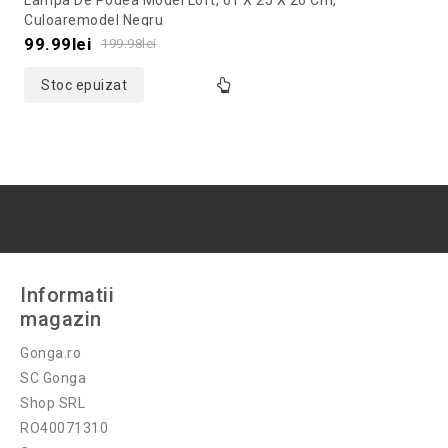
Lampa De Podea Model Loft, 61 X 25 X 26 Cm,
out
Culoaremodel Negru
of
99.99
lei
199.98
lei
5
Stoc epuizat
Informatii
magazin
Gonga.ro
SC Gonga
Shop SRL
RO40071310