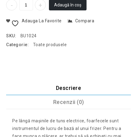
Adaugă în coș
Adauga La Favorite
Compara
SKU:
BU1024
Categorie:
Toate produsele
Descriere
Recenzii (0)
Pe lângă mașinile de tuns electrice, foarfecele sunt
instrumentul de lucru de bază al unui frizer. Pentru a
face munca o plăcere, ar trebui să vă echipați cu mai