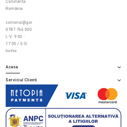
Constanta
România
comenzi@gonga.ro
0787 766 000
L-V: 9:00 -
17:00 / S-D:
Inchis
Acasa
Serviciul Clienti