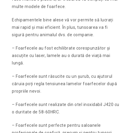
multe modele de foarfece.
Echipamentele bine alese vă vor permite să lucrați
mai rapid și mai eficient. În plus, tunsoarea va fi
sigură pentru animalul dvs. de companie.
– Foarfecele au fost echilibrate corespunzător și
ascuțite cu laser, lamele au o durată de viață mai
lungă.
– Foarfecele sunt răsucite cu un șurub, cu ajutorul
căruia poți regla tensiunea lamelor foarfecelor după
propriile nevoi.
– Foarfecele sunt realizate din otel inoxidabil J420 cu
o duritate de 58-60HRC.
– Foarfecele sunt perfecte pentru saloanele
profesionale de coafură, precum și pentru tunsori