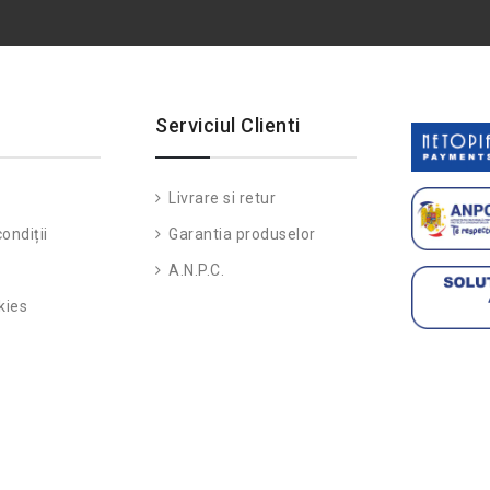
Serviciul Clienti
Livrare si retur
ondiții
Garantia produselor
A.N.P.C.
kies