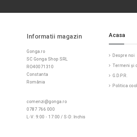
Acasa
Informatii magazin
Gonga.ro
Despre noi
SC Gonga Shop SRL
Termeni și c
RO40071310
Constanta
G.D.P.R.
România
Politica coo
comenzi@gonga.ro
0787 766 000
L-V: 9:00 - 17:00 / S-D: Inchis