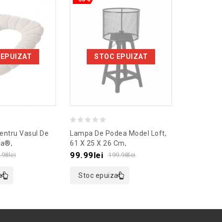
 EPUIZAT
STOC EPUIZAT
0
0
entru Vasul De
Lampa De Podea Model Loft,
Set 3 Burgh
out
out
ga®,
61 X 25 X 26 Cm,
4-20, 4-3
 Bej
Culoaremodel Negru
of
of
99.99
lei
43.99
lei
.98
lei
199.98
lei
5
5
at
Stoc epuizat
Adaugă 