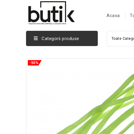
Acasa
T
Categorii produse
Toate Catego
-50%