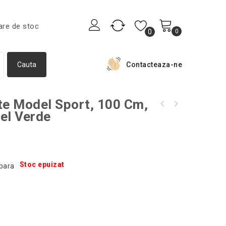
are de stoc
0
0
Contacteaza-ne
te Model Sport, 100 Cm,
Timer pentru fiert oua, Gonga®, culoaremodel
el Verde
Dozator de pasta de dinti cu suport pentru
Rosu
periute, Gonga®, culoaremodel Alb
Stoc epuizat
para