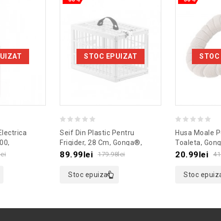
UIZAT
STOC EPUIZAT
STOC
0
0
Electrica
Seif Din Plastic Pentru
Husa Moale P
out
out
00,
Frigider, 28 Cm, Gonga®,
Toaleta, Gon
lb
Culoaremodel Alb
Culoaremodel
of
of
89.99
lei
20.99
lei
lei
179.98
lei
41
5
5
Stoc epuizat
Stoc epuiz