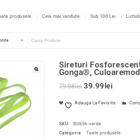
oate produsele
Cele mai vandute
Sub 100 Lei
Lichid
riile
Sireturi Fosforescen
Gonga®, Culoaremod
39.99
lei
79.98
lei
Adauga La Favorite
Com
SKU:
BU656-verde
Categorie:
Toate produsele