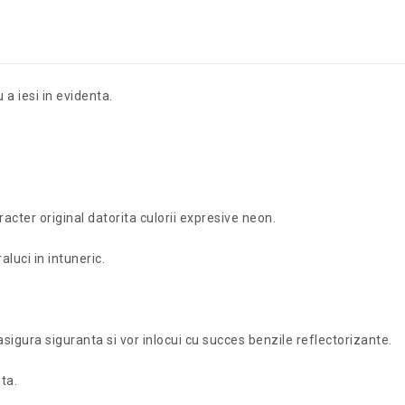
a iesi in evidenta.
racter original datorita culorii expresive neon.
luci in intuneric.
 asigura siguranta si vor inlocui cu succes benzile reflectorizante.
ta.