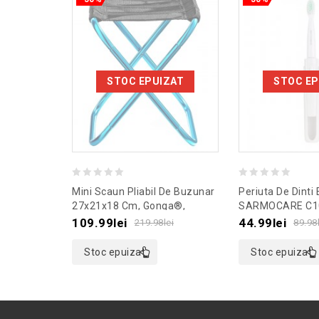
STOC EPUIZAT
STOC EP
0
0
Mini Scaun Pliabil De Buzunar
Periuta De Dinti 
out
out
27x21x18 Cm, Gonga®,
SARMOCARE C1
Culoaremodel Albastru
Culoaremodel A
of
of
109.99
lei
44.99
lei
219.98
lei
89.98
5
5
Stoc epuizat
Stoc epuizat