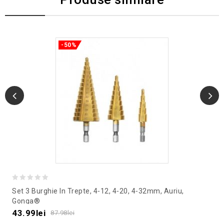
-50%
0
Set 3 Burghie In Trepte, 4-12, 4-20, 4-32mm, Auriu,
out
Gonga®
of
43.99
lei
87.98
lei
5