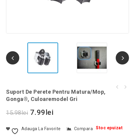
Dozator automat pentru pasta de dinti,
Suport De Perete Pentru Matura/mop,
Generator de ozon cu timer si filtru, 32G/H,
Gonga®, culoaremodel Alb
Gonga®, Culoaremodel Gri
culoaremodel Argintiu
7.99
lei
15.98
lei
Stoc epuizat
Adauga La Favorite
Compara