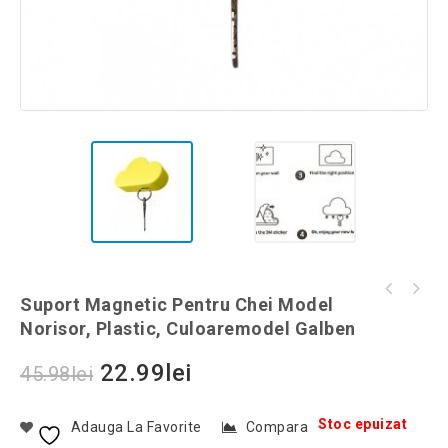
Suport magnetic pentru chei model norisor,
Suport Magnetic Pentru Chei Model
Sosete impletite din lana model unicorn 3D,
plastic, culoaremodel Alb
Norisor, Plastic, Culoaremodel Galben
marimea 35-39, culoaremodel Albastru
22.99
lei
45.98
lei
Stoc epuizat
Adauga La Favorite
Compara