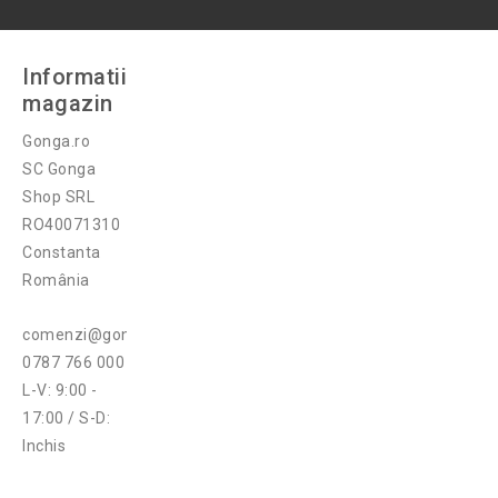
Informatii
magazin
Gonga.ro
SC Gonga
Shop SRL
RO40071310
Constanta
România
comenzi@gonga.ro
0787 766 000
L-V: 9:00 -
17:00 / S-D:
Inchis