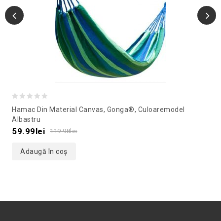
0
Hamac Din Material Canvas, Gonga®, Culoaremodel
out
Albastru
of
59.99
lei
119.98
lei
5
Adaugă în coș