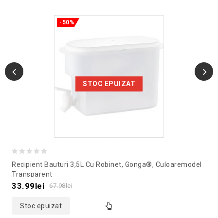
-50%
STOC EPUIZAT
0
Recipient Bauturi 3,5L Cu Robinet, Gonga®, Culoaremodel
out
Transparent
of
33.99
lei
67.98
lei
5
Stoc epuizat