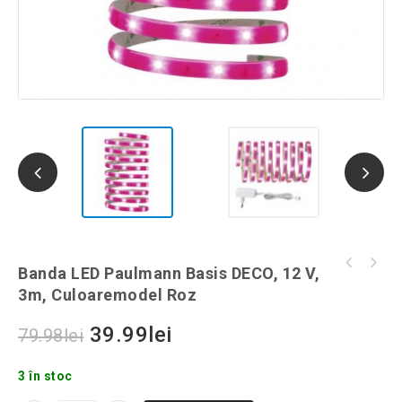
Set 3 spoturi LED Paulmann 2Easy Basic, 3x8
Banda LED Paulmann Basis DECO, 12 V,
Panou LED, 6 w, lumina alba, 3000 K, 430
W, culoaremodel Argintiu
3m, Culoaremodel Roz
lumeni, culoaremodel Patrat
39.99
lei
79.98
lei
3 în stoc