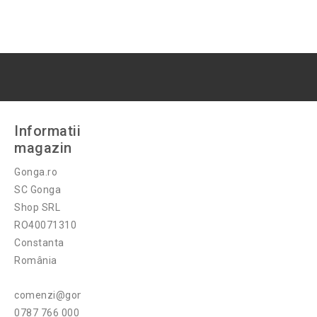
Informatii
magazin
Gonga.ro
SC Gonga
Shop SRL
RO40071310
Constanta
România
comenzi@gonga.ro
0787 766 000