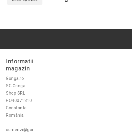
Informatii
magazin
Gonga.ro
SC Gonga
Shop SRL
RO40071310
Constanta
România
comenzi@gonga.ro