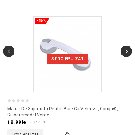
-50%
STOC EPUIZAT
0
Maner De Siguranta Pentru Baie Cu Ventuze, Gonga®,
out
Culoaremodel Verde
of
19.99
lei
39.98
lei
5
Stoc epuizat