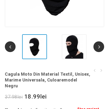
Mini blender Juice Qllipin, portabil, 380ml,
Cagula Moto Din Material Textil, Unisex,
Cutie postala metalica de exterior, suport
Gonga®, culoaremodel Albastru
Marime Universala, Culoaremodel
pentru ziare, culoaremodel Negru
Negru
18.99
lei
37.98
lei