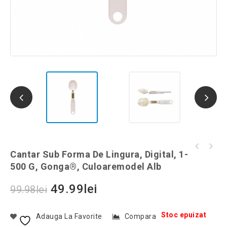
Lacat cu cifru, negru, Gonga®, culoaremodel
Cantar Sub Forma De Lingura, Digital, 1-
Toc Solid pentru Ochelari, Gonga®,
Negru
500 G, Gonga®, Culoaremodel Alb
culoaremodel Negru
49.99
lei
99.98
lei
Stoc epuizat
Adauga La Favorite
Compara