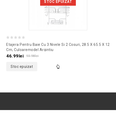
STOC EPUIZAT
0
Etajera Pentru Baie Cu 3 Nivele Si 2 Cosuri, 28.5 X 65.5 X 12
out
Cm, Culoaremodel Argintiu
of
46.99
lei
93.98
lei
5
Stoc epuizat