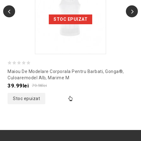
STOC EPUIZAT
0
Maiou De Modelare Corporala Pentru Barbati, Gonga®,
out
Culoaremodel Alb, Marime M
of
39.99
lei
79.98
lei
5
Stoc epuizat