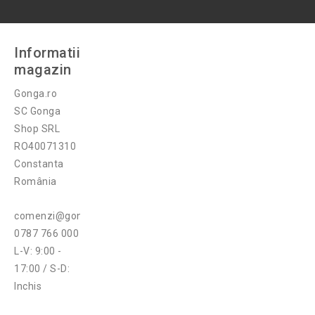
Informatii
magazin
Gonga.ro
SC Gonga
Shop SRL
RO40071310
Constanta
România
comenzi@gonga.ro
0787 766 000
L-V: 9:00 -
17:00 / S-D:
Inchis