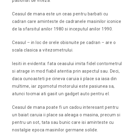
pasionat de viteza.
Ceasul de mana este un ceas pentru barbati cu
cadran care aminteste de cadranele masinilor iconice
de la sfarsitul anilor 1980 si inceputul anilor 1990.
Ceasul – in loc de orele obisnuite pe cadran – are o
scala clasica a vitezometrului.
Iesiti in evidenta: fata ceasului imita fidel contometrul
si atrage in mod fiabil atentia prin aspectul sau. Deci,
daca cunoasteti pe cineva caruia ii place sa iasa din
multime, iar zgomotul motorului este pasiunea sa,
atunci tocmai ati gasit un gadget auto pentru el.
Ceasul de mana poate fi un cadou interesant pentru
un baiat caruia ii place sa aleaga o masina, precum si
pentru un sot, tata sau bunic care isi aminteste cu
nostalgie epoca masinilor germane solide.