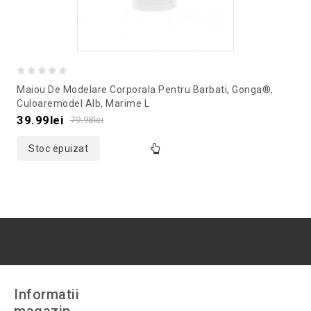
0
Maiou De Modelare Corporala Pentru Barbati, Gonga®,
out
Culoaremodel Alb, Marime L
of
39.99
lei
79.98
lei
5
Stoc epuizat
Informatii