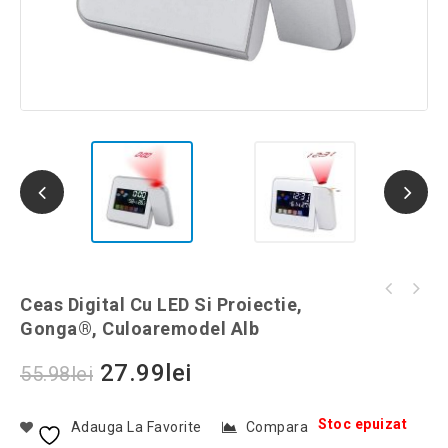
Poseta in forma de ursulet, din silicon,
Ceas Digital Cu LED Si Proiectie,
Scurător de vase reglabil, 36-47 cm, Gonga®,
Gonga®, culoaremodel Maro
Gonga®, Culoaremodel Alb
culoaremodel Verde
27.99
lei
55.98
lei
Stoc epuizat
Adauga La Favorite
Compara