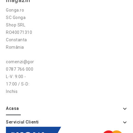
magazin
Gonga.ro
SC Gonga
Shop SRL
RO40071310
Constanta
România
comenzi@gonga.ro
0787 766 000
L-V: 9:00 -
17:00 / S-D:
Inchis
Acasa
Serviciul Clienti