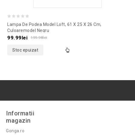
0
Lampa De Podea Model Loft, 61 X 25 X 26 Cm,
out
Culoaremodel Negru
of
99.99
lei
199.98
lei
5
Stoc epuizat
Informatii
magazin
Gonga.ro