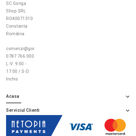
SC Gonga
Shop SRL
RO40071310
Constanta
România
comenzi@gonga.ro
0787 766 000
L-V: 9:00 -
17:00 / S-D:
Inchis
Acasa
Serviciul Clienti