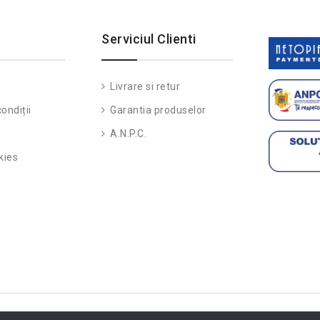
Serviciul Clienti
Livrare si retur
ondiții
Garantia produselor
A.N.P.C.
kies