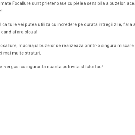
 mate Focallure sunt prietenoase cu pielea sensibila a buzelor, ace
e!
 ca tu le vei putea utiliza cu incredere pe durata intregii zile, fara a
i cand afara ploua!
 Focallure, machiajul buzelor se realizeaza printr-o singura miscare cu
ci mai multe straturi.
 vei gasi cu siguranta nuanta potrivita stilului tau!