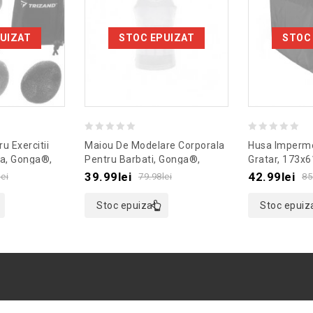
UIZAT
STOC EPUIZAT
STOC
0
0
u Exercitii
Maiou De Modelare Corporala
Husa Imperme
out
out
a, Gonga®,
Pentru Barbati, Gonga®,
Gratar, 173x
egru
Culoaremodel Alb, Marime L
Gonga®, Cul
of
of
39.99
lei
42.99
lei
lei
79.98
lei
85
5
5
Stoc epuizat
Stoc epuiz