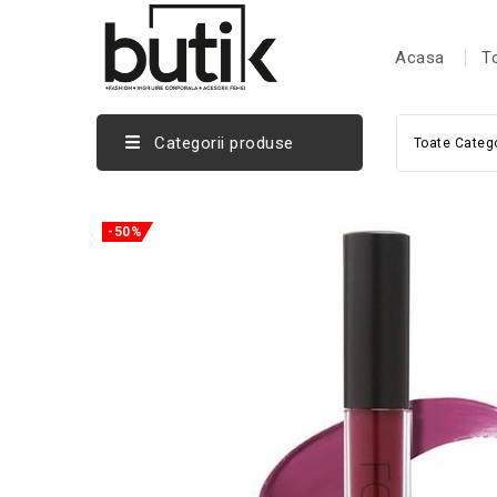
Acasa
T
Categorii produse
Toate Catego
-50%