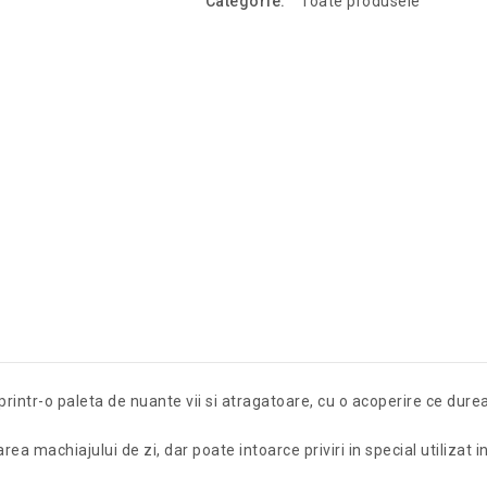
Categorie:
Toate produsele
intr-o paleta de nuante vii si atragatoare, cu o acoperire ce durea
a machiajului de zi, dar poate intoarce priviri in special utilizat i