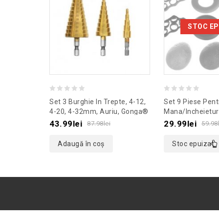
STOC EP
0
0
Set 3 Burghie In Trepte, 4-12,
Set 9 Piese Pentr
out
out
4-20, 4-32mm, Auriu, Gonga®
Mana/incheietur
Culoaremodel N
of
of
43.99
lei
29.99
lei
87.98
lei
59.98
5
5
Adaugă în coș
Stoc epuizat