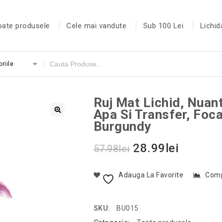
oate produsele
Cele mai vandute
Sub 100 Lei
Lichid
riile
Ruj Mat Lichid, Nuan
Apa Si Transfer, Foc
Burgundy
28.99
lei
57.98
lei
Adauga La Favorite
Com
SKU:
BU015