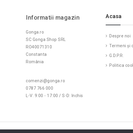
Acasa
Informatii magazin
Gonga.ro
Despre noi
SC Gonga Shop SRL
Termeni și c
RO40071310
Constanta
G.D.P.R.
România
Politica coo
comenzi@gonga.ro
0787 766 000
L-V: 9:00 - 17:00 / S-D: Inchis