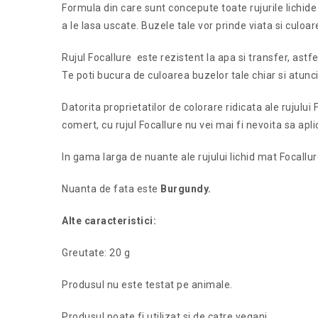
Formula din care sunt concepute toate rujurile lichide
a le lasa uscate. Buzele tale vor prinde viata si culoar
Rujul Focallure este rezistent la apa si transfer, astfel
Te poti bucura de culoarea buzelor tale chiar si atunc
Datorita proprietatilor de colorare ridicata ale rujului
comert, cu rujul Focallure nu vei mai fi nevoita sa apli
In gama larga de nuante ale rujului lichid mat Focallure
Nuanta de fata este
Burgundy.
Alte caracteristici:
Greutate: 20 g
Produsul nu este testat pe animale.
Produsul poate fi utilizat si de catre vegani.