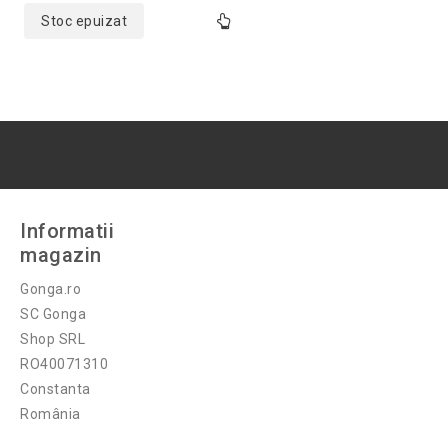
5
Stoc epuizat
Informatii
magazin
Gonga.ro
SC Gonga
Shop SRL
RO40071310
Constanta
România