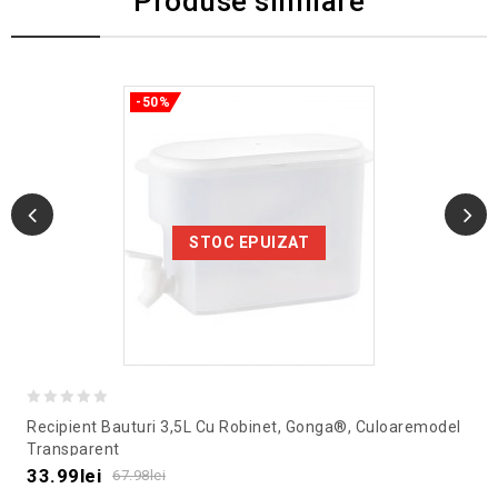
Produse similare
-50%
STOC EPUIZAT
0
Recipient Bauturi 3,5L Cu Robinet, Gonga®, Culoaremodel
out
Transparent
of
33.99
lei
67.98
lei